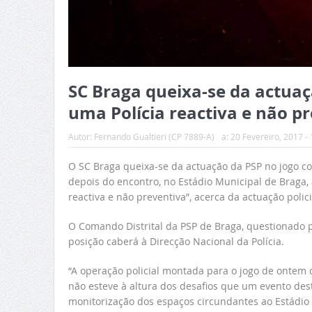
SC Braga queixa-se da actuaç
uma Polícia reactiva e não p
Autor:
Fernando Gualtieri (CP 7889-A)
a:
20 Fevereiro, 2017 - 
O SC Braga queixa-se da actuação da PSP no jogo co
depois do encontro, no Estádio Municipal de Braga,
reactiva e não preventiva”, acerca da actuação policia
O Comando Distrital da PSP de Braga, questionado 
posição caberá à Direcção Nacional da Polícia.
“A operação policial montada para o jogo de ontem c
não esteve à altura dos desafios que um evento dest
monitorização dos espaços circundantes ao Estádio