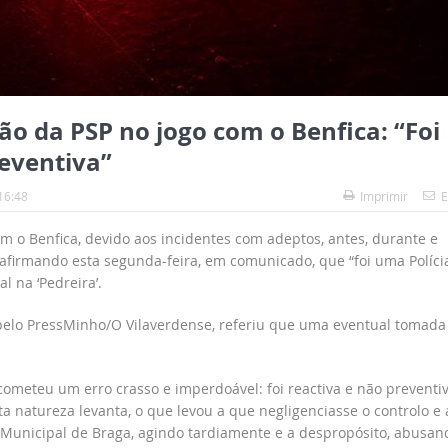
ão da PSP no jogo com o Benfica: “Foi
reventiva”
16:48
Imprimir
E
m o Benfica, devido aos incidentes com adeptos, antes, durante e
 afirmando esta segunda-feira, em comunicado, que “foi uma Políci
l na ‘Pedreira’.
pelo PressMinho/O Vilaverdense, referiu que uma eventual tomada
ometeu um erro crasso e imperdoável: foi reactiva e não preventiv
a natureza levanta, o que levou a que negligenciasse o controlo e 
 Municipal de Braga, agindo tardiamente e a despropósito, abusan