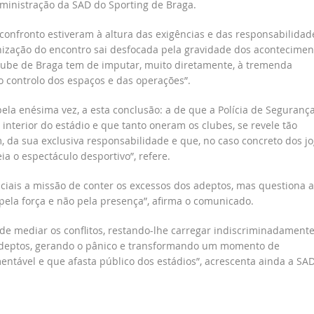
dministração da SAD do Sporting de Braga.
onfronto estiveram à altura das exigências e das responsabilidad
nização do encontro sai desfocada pela gravidade dos acontecimen
Clube de Braga tem de imputar, muito diretamente, à tremenda
no controlo dos espaços e das operações”.
ela enésima vez, a esta conclusão: a de que a Polícia de Seguranç
o interior do estádio e que tanto oneram os clubes, se revele tão
, da sua exclusiva responsabilidade e que, no caso concreto dos j
ia o espectáculo desportivo”, refere.
iciais a missão de conter os excessos dos adeptos, mas questiona a
 pela força e não pela presença”, afirma o comunicado.
 de mediar os conflitos, restando-lhe carregar indiscriminadament
 adeptos, gerando o pânico e transformando um momento de
entável e que afasta público dos estádios”, acrescenta ainda a SA