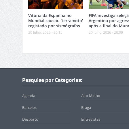
Vitória da Espanha no
FIFA investiga seleç
Mundial causou ‘terramoto’
Argentina por agres
registado por sismógrafos
após a final do Mund
20 Julho, 2026 - 20:15
20 Julho, 2026 - 20:09
Pesquise por Categorias:
Agenda
Alto Minho
Barcelos
Braga
Desporto
Entrevistas