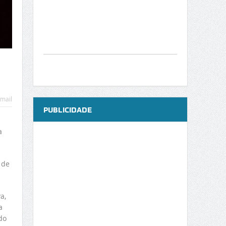
mail
PUBLICIDADE
a
 de
a,
a
do