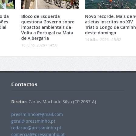
ão da
Bloco de Esquerda
Novo recorde. Mais de 9
sões
questiona Governo sobre
atletas inscritos no XIV
ial
impactos ambientais da
Triatlo Longo de Camin
Volta a Portugal na Mata
deste domingo
de Albergaria
14 Julho, 2026 - 15:32
16 Julho, 2026 - 14:50
Contactos
Diretor:
Carlos Machado Silva (CP 2037-A)
pressminho5@gmail.com
geral@pressminho.pt
redacao@pressminho.pt
comercial@pressminho.pt