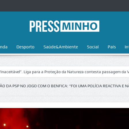
nda
Desporto
Saúde&Ambiente
Social
País
In
”. Liga para a Proteção da Natureza contesta passagem da Volta a Port
ÃO DA PSP NO JOGO COM O BENFICA: “FOI UMA POLÍCIA REACTIVA E N