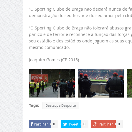
“O Sporting Clube de Braga não deixará nunca de 
demonstração do seu fervor e do seu amor pelo club
“O Sporting Clube de Braga não tolerará abusos gra
pânico e de terror e reconhece a função das forças 
seu estádio e dos estádios onde joguem as suas equ
mesmo comunicado.
Joaquim Gomes (CP 2015)
Tags:
Destaque Desporto
Partilhar
Tweet
Partilhar
0
0
0