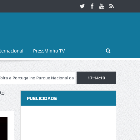
ternacional
PressMinho TV
ugal no Parque Nacional da Peneda-Gerês
17:14:20
Esposende. Galaicofolia at
ÃO
PUBLICIDADE