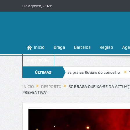
07 Agosto, 2026
Início
Braga
Barcelos
Região
Age
Multimédia
ina a conhecer e proteger as praias fluviais do concelho
ÚLTIMAS
“Inaceitável
NOTÍCIAS
INÍCIO
DESPORTO
SC BRAGA QUEIXA-SE DA ACTUAÇ
PREVENTIVA”