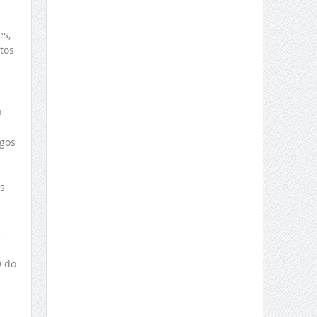
es,
tos
a
ogos
s
e
D do