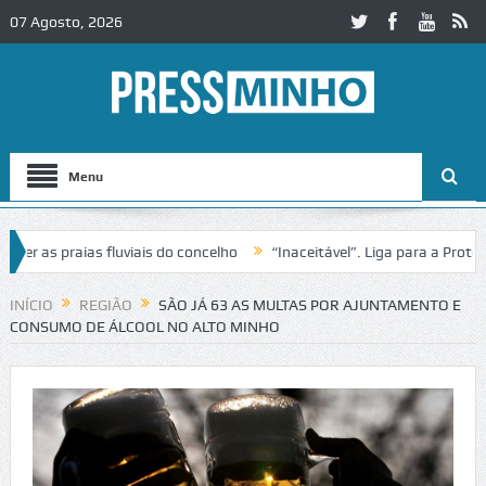
07 Agosto, 2026
Menu
s praias fluviais do concelho
“Inaceitável”. Liga para a Proteção 
ação de trânsito no IC2 em Alcobaça
Igreja do Castelo de Cerveira 
INÍCIO
REGIÃO
SÃO JÁ 63 AS MULTAS POR AJUNTAMENTO E
CONSUMO DE ÁLCOOL NO ALTO MINHO