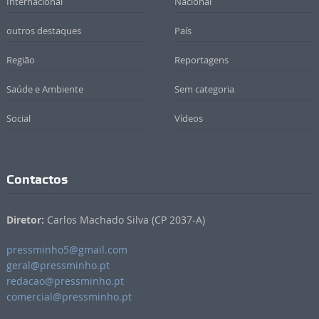
Internacional
Nacional
outros destaques
País
Região
Reportagens
Saúde e Ambiente
Sem categoria
Social
Vídeos
Contactos
Diretor:
Carlos Machado Silva (CP 2037-A)
pressminho5@gmail.com
geral@pressminho.pt
redacao@pressminho.pt
comercial@pressminho.pt