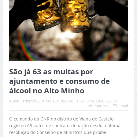
São já 63 as multas por
ajuntamento e consumo de
álcool no Alto Minho
Autor:
Fernando Gualtieri (CP 7889-A)
a:
21 Julho, 2020 - 20:30
Imprimir
Email
O comando da GNR no distrito de Viana do Castelo
registou 63 autos de contra-ordenação desde a última
resolução do Conselho de Ministros que proíbe