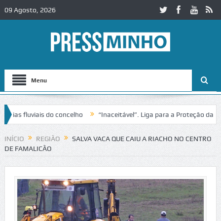
09 Agosto, 2026
Menu
s fluviais do concelho
“Inaceitável”. Liga para a Proteção da Natu
e trânsito no IC2 em Alcobaça
Igreja do Castelo de Cerveira assegur
INÍCIO
REGIÃO
SALVA VACA QUE CAIU A RIACHO NO CENTRO
DE FAMALICÃO