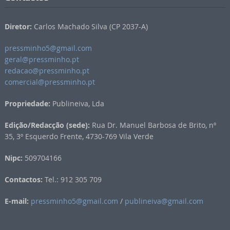
Diretor:
Carlos Machado Silva (CP 2037-A)
pressminho5@gmail.com
geral@pressminho.pt
redacao@pressminho.pt
comercial@pressminho.pt
Propriedade:
Publineiva, Lda
Edição/Redacção (sede):
Rua Dr. Manuel Barbosa de Brito, nº
35, 3º Esquerdo Frente, 4730-769 Vila Verde
Nipc:
509704166
Contactos:
Tel.: 912 305 709
E-mail:
pressminho5@gmail.com
/
publineiva@gmail.com