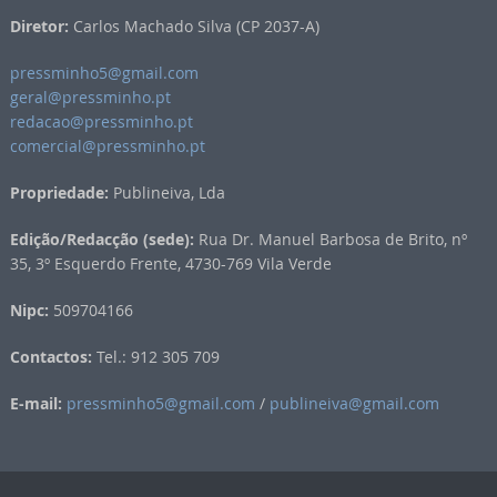
Diretor:
Carlos Machado Silva (CP 2037-A)
pressminho5@gmail.com
geral@pressminho.pt
redacao@pressminho.pt
comercial@pressminho.pt
Propriedade:
Publineiva, Lda
Edição/Redacção (sede):
Rua Dr. Manuel Barbosa de Brito, nº
35, 3º Esquerdo Frente, 4730-769 Vila Verde
Nipc:
509704166
Contactos:
Tel.: 912 305 709
E-mail:
pressminho5@gmail.com
/
publineiva@gmail.com