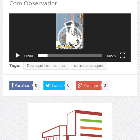
Com Observador
Reprodutor
de
vídeo
00:00
00:28
Tags:
Destaque Internacional
outros destaques
Partilhar
Tweet
Partilhar
0
0
0