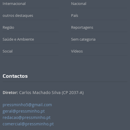
Internacional
Nacional
outros destaques
País
Região
Reportagens
Saúde e Ambiente
Sem categoria
Social
Vídeos
Contactos
Diretor:
Carlos Machado Silva (CP 2037-A)
pressminho5@gmail.com
geral@pressminho.pt
redacao@pressminho.pt
comercial@pressminho.pt