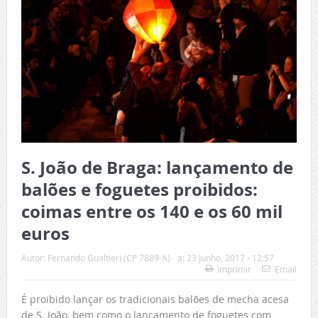
S. João de Braga: lançamento de
balões e foguetes proibidos:
coimas entre os 140 e os 60 mil
euros
Autor:
Fernando Gualtieri (CP 7889-A)
a:
23 Junho, 2017 - 12:57
Imprimir
Email
É proibido lançar os tradicionais balões de mecha acesa
de S. João, bem como o lançamento de foguetes com