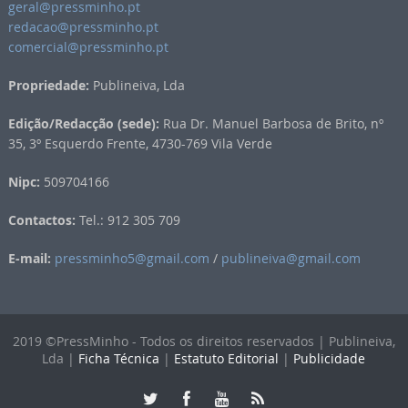
geral@pressminho.pt
redacao@pressminho.pt
comercial@pressminho.pt
Propriedade:
Publineiva, Lda
Edição/Redacção (sede):
Rua Dr. Manuel Barbosa de Brito, nº
35, 3º Esquerdo Frente, 4730-769 Vila Verde
Nipc:
509704166
Contactos:
Tel.: 912 305 709
E-mail:
pressminho5@gmail.com
/
publineiva@gmail.com
2019 ©PressMinho - Todos os direitos reservados | Publineiva,
Lda |
Ficha Técnica
|
Estatuto Editorial
|
Publicidade