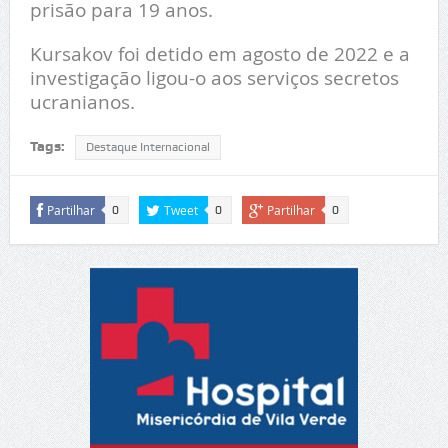
prisão para 19 anos.
Kursakov foi detido em agosto de 2022 e a
investigação ligou-o aos serviços secretos
ucranianos.
Tags:
Destaque Internacional
Partilhar
Tweet
Partilhar
0
0
0