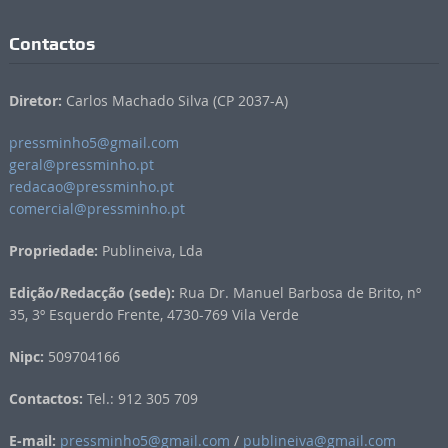
Contactos
Diretor:
Carlos Machado Silva (CP 2037-A)
pressminho5@gmail.com
geral@pressminho.pt
redacao@pressminho.pt
comercial@pressminho.pt
Propriedade:
Publineiva, Lda
Edição/Redacção (sede):
Rua Dr. Manuel Barbosa de Brito, nº
35, 3º Esquerdo Frente, 4730-769 Vila Verde
Nipc:
509704166
Contactos:
Tel.: 912 305 709
E-mail:
pressminho5@gmail.com
/
publineiva@gmail.com