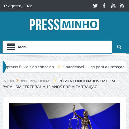
07 Agosto, 2026
Menu
ias fluviais do concelho
“Inaceitável”. Liga para a Proteção da Na
 de trânsito no IC2 em Alcobaça
Igreja do Castelo de Cerveira asseg
INÍCIO
INTERNACIONAL
RÚSSIA CONDENA JOVEM COM
PARALISIA CEREBRAL A 12 ANOS POR ALTA TRAIÇÃO