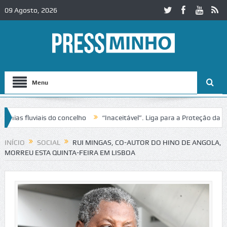
09 Agosto, 2026
Menu
s fluviais do concelho
“Inaceitável”. Liga para a Proteção da Natur
 trânsito no IC2 em Alcobaça
Igreja do Castelo de Cerveira assegura
INÍCIO
SOCIAL
RUI MINGAS, CO-AUTOR DO HINO DE ANGOLA,
MORREU ESTA QUINTA-FEIRA EM LISBOA