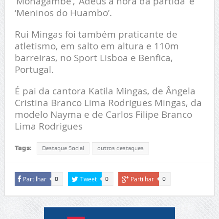
‘Monagambé’, ‘Adeus à hora da partida’ e
‘Meninos do Huambo’.
Rui Mingas foi também praticante de
atletismo, em salto em altura e 110m
barreiras, no Sport Lisboa e Benfica,
Portugal.
É pai da cantora Katila Mingas, de Ângela
Cristina Branco Lima Rodrigues Mingas, da
modelo Nayma e de Carlos Filipe Branco
Lima Rodrigues
Tags:
Destaque Social
outros destaques
Partilhar
Tweet
Partilhar
0
0
0