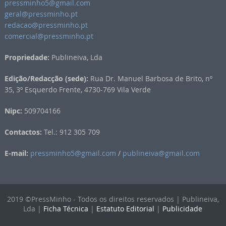
pressminho5@gmail.com
geral@pressminho.pt
redacao@pressminho.pt
comercial@pressminho.pt
Propriedade:
Publineiva, Lda
Edição/Redacção (sede):
Rua Dr. Manuel Barbosa de Brito, nº
35, 3º Esquerdo Frente, 4730-769 Vila Verde
Nipc:
509704166
Contactos:
Tel.: 912 305 709
E-mail:
pressminho5@gmail.com
/
publineiva@gmail.com
2019 ©PressMinho - Todos os direitos reservados | Publineiva,
Lda |
Ficha Técnica
|
Estatuto Editorial
|
Publicidade