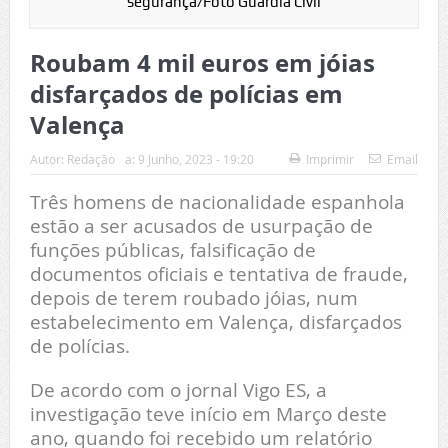
segurança/Foto Guardia Civil
Roubam 4 mil euros em jóias
disfarçados de polícias em
Valença
Autor:
Redação
a:
9 Junho, 2023 - 19:20
Imprimir
Email
Três homens de nacionalidade espanhola
estão a ser acusados de usurpação de
funções públicas, falsificação de
documentos oficiais e tentativa de fraude,
depois de terem roubado jóias, num
estabelecimento em Valença, disfarçados
de polícias.
De acordo com o jornal Vigo ES, a
investigação teve início em Março deste
ano, quando foi recebido um relatório