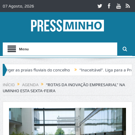
07 Agosto, 2026
Menu
ger as praias fluviais do concelho
“Inaceitável”. Liga para a Prote
operação de trânsito no IC2 em Alcobaça
Igreja do Castelo de Cerve
INÍCIO
AGENDA
“ROTAS DA INOVAÇÃO EMPRESARIAL” NA
UMINHO ESTA SEXTA-FEIRA