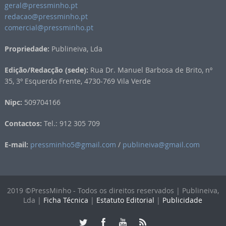
geral@pressminho.pt
redacao@pressminho.pt
comercial@pressminho.pt
Propriedade:
Publineiva, Lda
Edição/Redacção (sede):
Rua Dr. Manuel Barbosa de Brito, nº
35, 3º Esquerdo Frente, 4730-769 Vila Verde
Nipc:
509704166
Contactos:
Tel.: 912 305 709
E-mail:
pressminho5@gmail.com
/
publineiva@gmail.com
2019 ©PressMinho - Todos os direitos reservados | Publineiva,
Lda |
Ficha Técnica
|
Estatuto Editorial
|
Publicidade