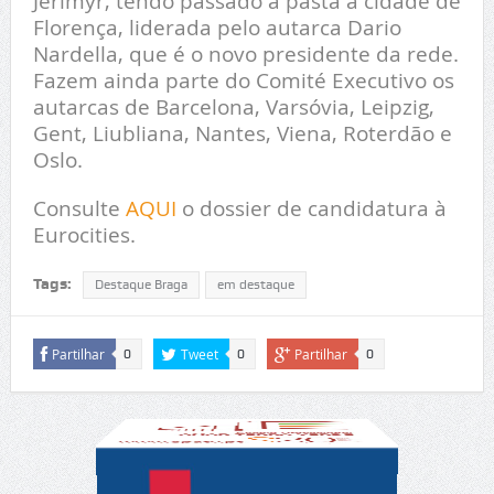
Jerlmyr, tendo passado a pasta à cidade de
Florença, liderada pelo autarca Dario
Nardella, que é o novo presidente da rede.
Fazem ainda parte do Comité Executivo os
autarcas de Barcelona, Varsóvia, Leipzig,
Gent, Liubliana, Nantes, Viena, Roterdão e
Oslo.
Consulte
AQUI
o dossier de candidatura à
Eurocities.
Tags:
Destaque Braga
em destaque
Partilhar
Tweet
Partilhar
0
0
0