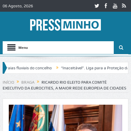
06 Agosto, 2026
Menu
 fluviais do concelho
“Inaceitável”. Liga para a Proteção da Nature
trânsito no IC2 em Alcobaça
Igreja do Castelo de Cerveira assegura 
INÍCIO
BRAGA
RICARDO RIO ELEITO PARA COMITÉ
EXECUTIVO DA EUROCITIES, A MAIOR REDE EUROPEIA DE CIDADES