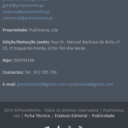
geral@pressminho.pt
redacao@pressminho.pt
comercial@pressminho.pt
Propriedade:
Publineiva, Lda
Edição/Redacção (sede):
Rua Dr. Manuel Barbosa de Brito, nº
35, 3º Esquerdo Frente, 4730-769 Vila Verde
Nipc:
509704166
Contactos:
Tel.: 912 305 709
E-mail:
pressminho5@gmail.com
/
publineiva@gmail.com
2019 ©PressMinho - Todos os direitos reservados | Publineiva,
Lda |
Ficha Técnica
|
Estatuto Editorial
|
Publicidade