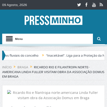
09 Agosto, 2026
Menu
fluviais do concelho
“Inaceitável”. Liga para a Proteção da Nature
trânsito no IC2 em Alcobaça
Igreja do Castelo de Cerveira assegura 
INÍCIO
BRAGA
RICARDO RIO E FILANTROPA NORTE-
AMERICANA LINDA FULLER VISITAM OBRA DA ASSOCIAÇÃO DOMUS
EM BRAGA