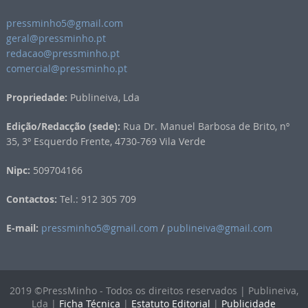
pressminho5@gmail.com
geral@pressminho.pt
redacao@pressminho.pt
comercial@pressminho.pt
Propriedade:
Publineiva, Lda
Edição/Redacção (sede):
Rua Dr. Manuel Barbosa de Brito, nº
35, 3º Esquerdo Frente, 4730-769 Vila Verde
Nipc:
509704166
Contactos:
Tel.: 912 305 709
E-mail:
pressminho5@gmail.com
/
publineiva@gmail.com
2019 ©PressMinho - Todos os direitos reservados | Publineiva,
Lda |
Ficha Técnica
|
Estatuto Editorial
|
Publicidade