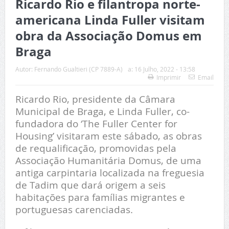
Ricardo Rio e filantropa norte-
americana Linda Fuller visitam
obra da Associação Domus em
Braga
Autor:
Fernando Gualtieri (CP 7889-A)
a:
16 Julho, 2022 - 13:58
Imprimir
Email
Ricardo Rio, presidente da Câmara
Municipal de Braga, e Linda Fuller, co-
fundadora do ‘The Fuller Center for
Housing’ visitaram este sábado, as obras
de requalificação, promovidas pela
Associação Humanitária Domus, de uma
antiga carpintaria localizada na freguesia
de Tadim que dará origem a seis
habitações para famílias migrantes e
portuguesas carenciadas.