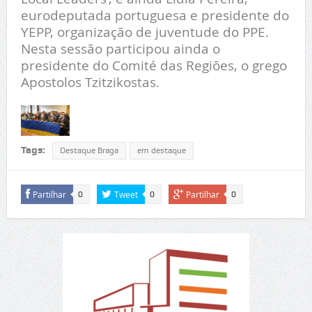
eurodeputada portuguesa e presidente do
YEPP, organização de juventude do PPE.
Nesta sessão participou ainda o
presidente do Comité das Regiões, o grego
Apostolos Tzitzikostas.
Tags:
Destaque Braga
em destaque
Partilhar
Tweet
Partilhar
0
0
0