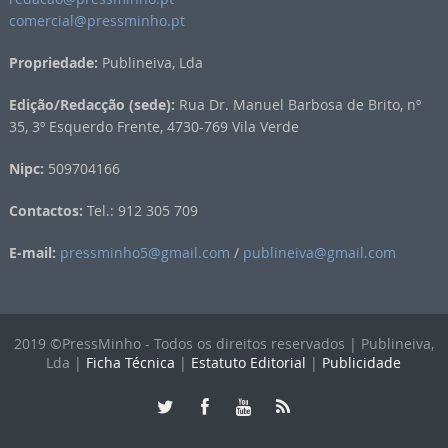
comercial@pressminho.pt
Propriedade:
Publineiva, Lda
Edição/Redacção (sede):
Rua Dr. Manuel Barbosa de Brito, nº
35, 3º Esquerdo Frente, 4730-769 Vila Verde
Nipc:
509704166
Contactos:
Tel.: 912 305 709
E-mail:
pressminho5@gmail.com
/
publineiva@gmail.com
2019 ©PressMinho - Todos os direitos reservados | Publineiva,
Lda |
Ficha Técnica
|
Estatuto Editorial
|
Publicidade