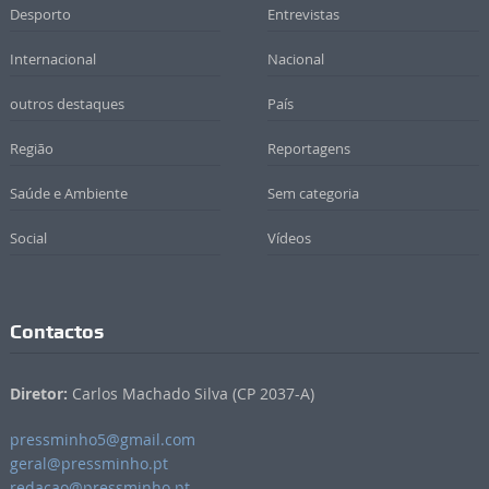
Desporto
Entrevistas
Internacional
Nacional
outros destaques
País
Região
Reportagens
Saúde e Ambiente
Sem categoria
Social
Vídeos
Contactos
Diretor:
Carlos Machado Silva (CP 2037-A)
pressminho5@gmail.com
geral@pressminho.pt
redacao@pressminho.pt