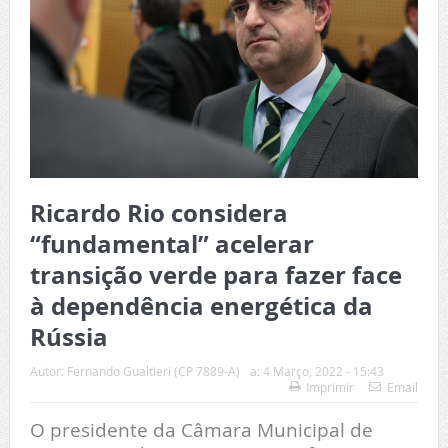
Ricardo Rio considera
“fundamental” acelerar
transição verde para fazer face
à dependência energética da
Rússia
Autor:
Fernando Gualtieri (CP 7889-A)
a:
4 Março, 2022 - 15:43
Imprimir
Email
O presidente da Câmara Municipal de