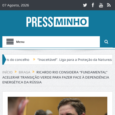
07 Agosto, 2026
Menu
do concelho
“Inaceitável”. Liga para a Proteção da Natureza contes
no IC2 em Alcobaça
Igreja do Castelo de Cerveira assegura financiam
INÍCIO
BRAGA
RICARDO RIO CONSIDERA “FUNDAMENTAL”
ACELERAR TRANSIÇÃO VERDE PARA FAZER FACE À DEPENDÊNCIA
ENERGÉTICA DA RÚSSIA