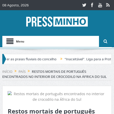
08 Agosto, 2026
Menu
as praias fluviais do concelho
“Inaceitável”. Liga para a Proteção 
ração de trânsito no IC2 em Alcobaça
Igreja do Castelo de Cerveira
INÍCIO
PAÍS
RESTOS MORTAIS DE PORTUGUÊS
ENCONTRADOS NO INTERIOR DE CROCODILO NA ÁFRICA DO SUL
Restos mortais de português