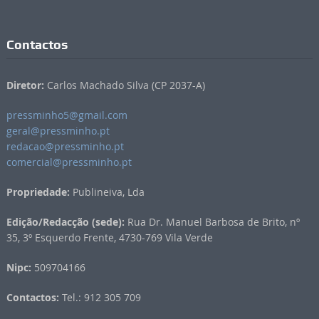
Contactos
Diretor:
Carlos Machado Silva (CP 2037-A)
pressminho5@gmail.com
geral@pressminho.pt
redacao@pressminho.pt
comercial@pressminho.pt
Propriedade:
Publineiva, Lda
Edição/Redacção (sede):
Rua Dr. Manuel Barbosa de Brito, nº
35, 3º Esquerdo Frente, 4730-769 Vila Verde
Nipc:
509704166
Contactos:
Tel.: 912 305 709