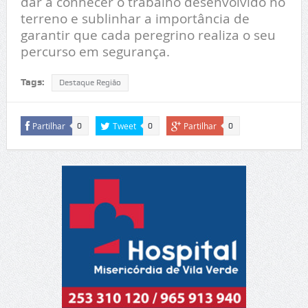
dar a conhecer o trabalho desenvolvido no
terreno e sublinhar a importância de
garantir que cada peregrino realiza o seu
percurso em segurança.
Tags:
Destaque Região
Partilhar
Tweet
Partilhar
0
0
0