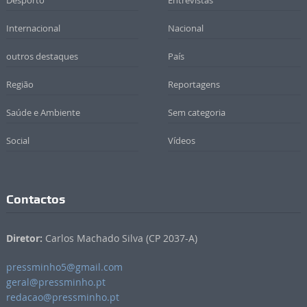
Desporto
Entrevistas
Internacional
Nacional
outros destaques
País
Região
Reportagens
Saúde e Ambiente
Sem categoria
Social
Vídeos
Contactos
Diretor:
Carlos Machado Silva (CP 2037-A)
pressminho5@gmail.com
geral@pressminho.pt
redacao@pressminho.pt