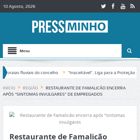
10 Agosto, 2026
Menu
raias fluviais do concelho
“Inaceitável”. Liga para a Proteção da N
o de trânsito no IC2 em Alcobaça
Igreja do Castelo de Cerveira asse
INÍCIO
REGIÃO
RESTAURANTE DE FAMALICÃO ENCERRA
APÓS “SINTOMAS INVULGARES” DE EMPREGADOS
Restaurante de Famalicão