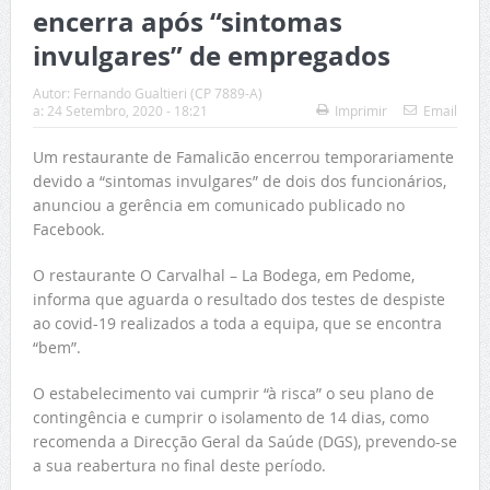
encerra após “sintomas
invulgares” de empregados
Autor:
Fernando Gualtieri (CP 7889-A)
a:
24 Setembro, 2020 - 18:21
Imprimir
Email
Um restaurante de Famalicão encerrou temporariamente
devido a “sintomas invulgares” de dois dos funcionários,
anunciou a gerência em comunicado publicado no
Facebook.
O restaurante O Carvalhal – La Bodega, em Pedome,
informa que aguarda o resultado dos testes de despiste
ao covid-19 realizados a toda a equipa, que se encontra
“bem”.
O estabelecimento vai cumprir “à risca” o seu plano de
contingência e cumprir o isolamento de 14 dias, como
recomenda a Direcção Geral da Saúde (DGS), prevendo-se
a sua reabertura no final deste período.