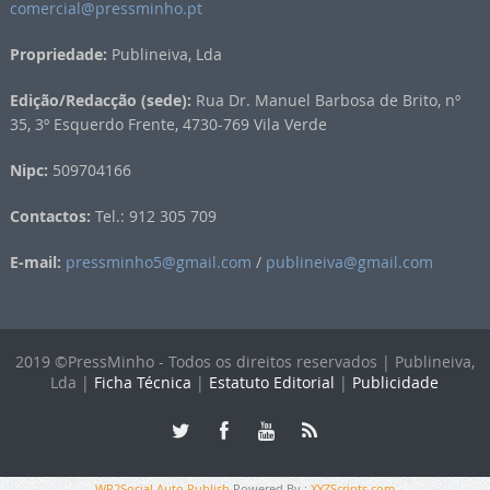
comercial@pressminho.pt
Propriedade:
Publineiva, Lda
Edição/Redacção (sede):
Rua Dr. Manuel Barbosa de Brito, nº
35, 3º Esquerdo Frente, 4730-769 Vila Verde
Nipc:
509704166
Contactos:
Tel.: 912 305 709
E-mail:
pressminho5@gmail.com
/
publineiva@gmail.com
2019 ©PressMinho - Todos os direitos reservados | Publineiva,
Lda |
Ficha Técnica
|
Estatuto Editorial
|
Publicidade
WP2Social Auto Publish
Powered By :
XYZScripts.com