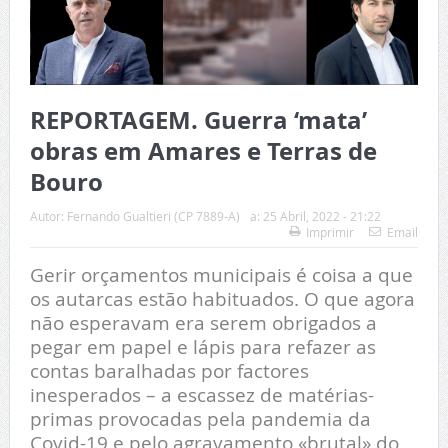
REPORTAGEM. Guerra ‘mata’
obras em Amares e Terras de
Bouro
Autor:
Fernando Gualtieri (CP 7889-A)
a:
25 Abril, 2022 - 21:22
Imprimir
Email
Gerir orçamentos municipais é coisa a que
os autarcas estão habituados. O que agora
não esperavam era serem obrigados a
pegar em papel e lápis para refazer as
contas baralhadas por factores
inesperados – a escassez de matérias-
primas provocadas pela pandemia da
Covid-19 e pelo agravamento «brutal» do