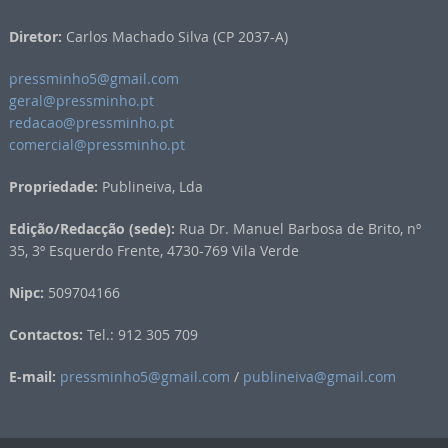
Diretor:
Carlos Machado Silva (CP 2037-A)
pressminho5@gmail.com
geral@pressminho.pt
redacao@pressminho.pt
comercial@pressminho.pt
Propriedade:
Publineiva, Lda
Edição/Redacção (sede):
Rua Dr. Manuel Barbosa de Brito, nº
35, 3º Esquerdo Frente, 4730-769 Vila Verde
Nipc:
509704166
Contactos:
Tel.: 912 305 709
E-mail:
pressminho5@gmail.com
/
publineiva@gmail.com