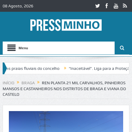
08 Agosto, 2026
Menu
praias fluviais do concelho
“Inaceitável”. Liga para a Proteção da 
ão de trânsito no IC2 em Alcobaça
Igreja do Castelo de Cerveira ass
INÍCIO
BRAGA
REN PLANTA 21 MIL CARVALHOS, PINHEIROS
MANSOS E CASTANHEIROS NOS DISTRITOS DE BRAGA E VIANA DO
CASTELO