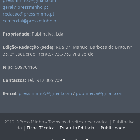
pressminho5@gmail.com
geral@pressminho.pt
redacao@pressminho.pt
comercial@pressminho.pt
Propriedade:
Publineiva, Lda
Edição/Redacção (sede):
Rua Dr. Manuel Barbosa de Brito, nº
35, 3º Esquerdo Frente, 4730-769 Vila Verde
Nipc:
509704166
Contactos:
Tel.: 912 305 709
E-mail:
pressminho5@gmail.com
/
publineiva@gmail.com
2019 ©PressMinho - Todos os direitos reservados | Publineiva,
Lda |
Ficha Técnica
|
Estatuto Editorial
|
Publicidade