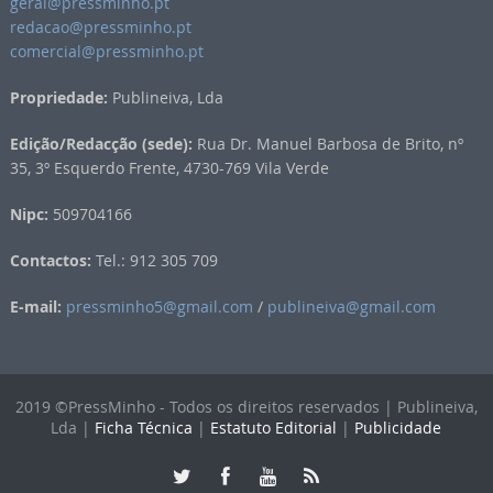
geral@pressminho.pt
redacao@pressminho.pt
comercial@pressminho.pt
Propriedade:
Publineiva, Lda
Edição/Redacção (sede):
Rua Dr. Manuel Barbosa de Brito, nº
35, 3º Esquerdo Frente, 4730-769 Vila Verde
Nipc:
509704166
Contactos:
Tel.: 912 305 709
E-mail:
pressminho5@gmail.com
/
publineiva@gmail.com
2019 ©PressMinho - Todos os direitos reservados | Publineiva,
Lda |
Ficha Técnica
|
Estatuto Editorial
|
Publicidade