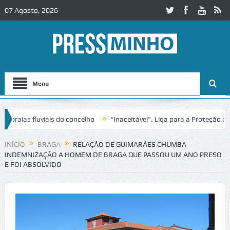
07 Agosto, 2026
Menu
ias fluviais do concelho
“Inaceitável”. Liga para a Proteção da Na
 de trânsito no IC2 em Alcobaça
Igreja do Castelo de Cerveira asseg
INÍCIO
BRAGA
RELAÇÃO DE GUIMARÃES CHUMBA
INDEMNIZAÇÃO A HOMEM DE BRAGA QUE PASSOU UM ANO PRESO
E FOI ABSOLVIDO