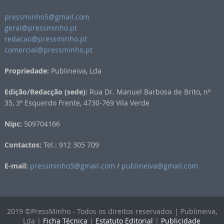
pressminho5@gmail.com
geral@pressminho.pt
redacao@pressminho.pt
comercial@pressminho.pt
Propriedade:
Publineiva, Lda
Edição/Redacção (sede):
Rua Dr. Manuel Barbosa de Brito, nº
35, 3º Esquerdo Frente, 4730-769 Vila Verde
Nipc:
509704166
Contactos:
Tel.: 912 305 709
E-mail:
pressminho5@gmail.com
/
publineiva@gmail.com
2019 ©PressMinho - Todos os direitos reservados | Publineiva,
Lda |
Ficha Técnica
|
Estatuto Editorial
|
Publicidade