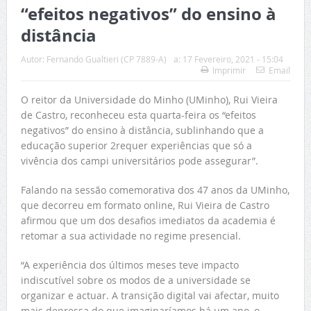
“efeitos negativos” do ensino à
distância
Autor:
Fernando Gualtieri (CP 7889-A)
a:
17 Fevereiro, 2021 - 15:04
Imprimir
Email
O reitor da Universidade do Minho (UMinho), Rui Vieira
de Castro, reconheceu esta quarta-feira os “efeitos
negativos” do ensino à distância, sublinhando que a
educação superior 2requer experiências que só a
vivência dos campi universitários pode assegurar”.
Falando na sessão comemorativa dos 47 anos da UMinho,
que decorreu em formato online, Rui Vieira de Castro
afirmou que um dos desafios imediatos da academia é
retomar a sua actividade no regime presencial.
“A experiência dos últimos meses teve impacto
indiscutível sobre os modos de a universidade se
organizar e actuar. A transição digital vai afectar, muito
mais depressa do que imaginaríamos há um ano, o