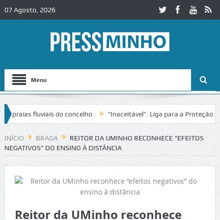
07 Agosto, 2026
Menu
aias fluviais do concelho
“Inaceitável”. Liga para a Proteção da Na
 de trânsito no IC2 em Alcobaça
Igreja do Castelo de Cerveira asseg
INÍCIO
BRAGA
REITOR DA UMINHO RECONHECE “EFEITOS
NEGATIVOS” DO ENSINO À DISTÂNCIA
Reitor da UMinho reconhece