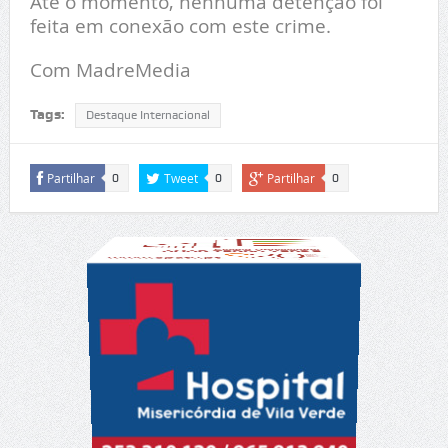
Até o momento, nenhuma detenção foi
feita em conexão com este crime.
Com MadreMedia
Tags:
Destaque Internacional
Partilhar
Tweet
Partilhar
0
0
0