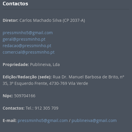
Contactos
Diretor:
Carlos Machado Silva (CP 2037-A)
pressminho5@gmail.com
geral@pressminho.pt
redacao@pressminho.pt
comercial@pressminho.pt
Propriedade:
Publineiva, Lda
Edição/Redacção (sede):
Rua Dr. Manuel Barbosa de Brito, nº
35, 3º Esquerdo Frente, 4730-769 Vila Verde
Nipc:
509704166
Contactos:
Tel.: 912 305 709
E-mail:
pressminho5@gmail.com
/
publineiva@gmail.com