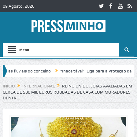
09 Agosto, 2026
Menu
s fluviais do concelho
“Inaceitável”. Liga para a Proteção da Natur
 trânsito no IC2 em Alcobaça
Igreja do Castelo de Cerveira assegura
INÍCIO
INTERNACIONAL
REINO UNIDO. JOIAS AVALIADAS EM
CERCA DE 580 MIL EUROS ROUBADAS DE CASA COM MORADORES
DENTRO