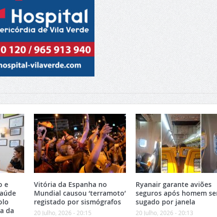
o e
Vitória da Espanha no
Ryanair garante aviões
Saúde
Mundial causou ‘terramoto’
seguros após homem se
olo
registado por sismógrafos
sugado por janela
ea da
20 Julho, 2026 - 20:15
20 Julho, 2026 - 20:13