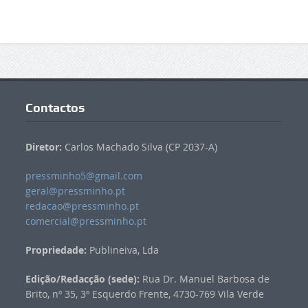
Contactos
Diretor:
Carlos Machado Silva (CP 2037-A)
pressminho5@gmail.com
geral@pressminho.pt
redacao@pressminho.pt
comercial@pressminho.pt
Propriedade:
Publineiva, Lda
Edição/Redacção (sede):
Rua Dr. Manuel Barbosa de
Brito, nº 35, 3º Esquerdo Frente, 4730-769 Vila Verde