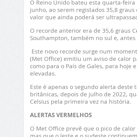
O Reino Unido bateu esta quarta-feira
junho, ao serem registados 35,8 graus 
valor que ainda poderá ser ultrapassa
O recorde anterior era de 35,6 graus C
Southampton, também no sul e, antes 
Este novo recorde surge num momento
(Met Office) emitiu um aviso de calor 
como para o País de Gales, para hoje e
elevadas.
Este é apenas o segundo alerta deste 
britânicas, depois de julho de 2022, 
Celsius pela primeira vez na história.
ALERTAS VERMELHOS
O Met Office prevê que o pico de calor 
mas que o leste e o sudeste continuem 