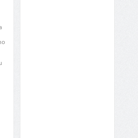
a
no
u