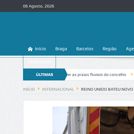
06 Agosto, 2026
Início
Braga
Barcelos
Região
Age
Multimédia
nsina a conhecer e proteger as praias fluviais do concelho
ÚLTIMAS
“Inaceitá
NOTÍCIAS
INÍCIO
INTERNACIONAL
REINO UNIDO BATEU NOVO