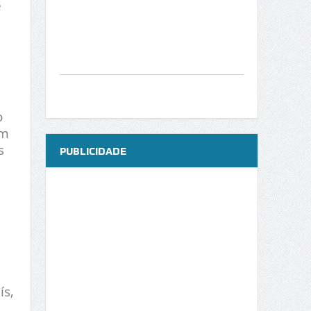
e
o
em
s
PUBLICIDADE
ís,