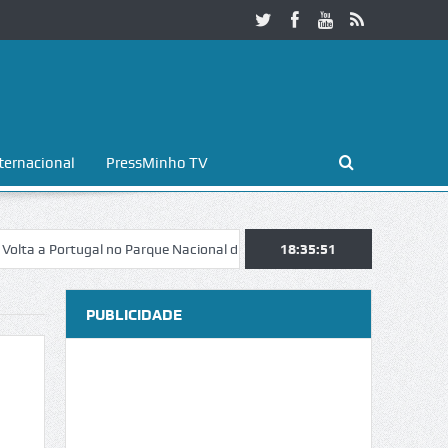
ternacional
PressMinho TV
rtugal no Parque Nacional da Peneda-Gerês
18:35:51
Esposende. Galaicofolia 
PUBLICIDADE