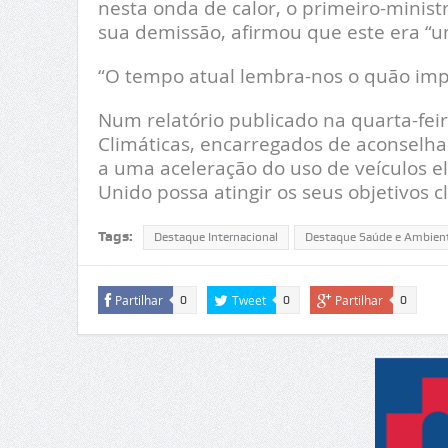
nesta onda de calor, o primeiro-minist
sua demissão, afirmou que este era “u
“O tempo atual lembra-nos o quão impor
Num relatório publicado na quarta-feir
Climáticas, encarregados de aconselhar
a uma aceleração do uso de veículos e
Unido possa atingir os seus objetivos c
Tags:
Destaque Internacional
Destaque Saúde e Ambien
Partilhar
Tweet
Partilhar
0
0
0