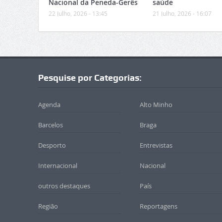
Nacional da Peneda-Gerês
saúde
22 Julho, 2026 - 13:45
21 Julho, 2026 - 16:07
Pesquise por Categorias:
Agenda
Alto Minho
Barcelos
Braga
Desporto
Entrevistas
Internacional
Nacional
outros destaques
País
Região
Reportagens