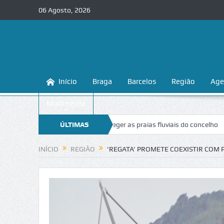
06 Agosto, 2026
Início
Braga
Barcelos
Região
Age
Multimédia
na a conhecer e proteger as praias fluviais do concelho
ÚLTIMAS
“Inaceitável
NOTÍCIAS
INÍCIO
REGIÃO
‘REGATA’ PROMETE COEXISTIR COM 