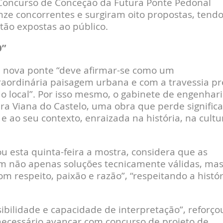
 Concurso de Conceção da Futura Ponte Pedonal
nze concorrentes e surgiram oito propostas, tend
tão expostas ao público.
O”
a nova ponte “deve afirmar-se como um
ordinária paisagem urbana e com a travessia pr
do local”. Por isso mesmo, o gabinete de engenhar
ra Viana do Castelo, uma obra que perde signific
e ao seu contexto, enraizada na história, na cultu
 esta quinta-feira a mostra, considera que as
m não apenas soluções tecnicamente válidas, ma
respeito, paixão e razão”, “respeitando a histór
ibilidade e capacidade de interpretação”, reforço
necessário avançar com concurso de projeto de