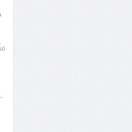
a
,
60
,