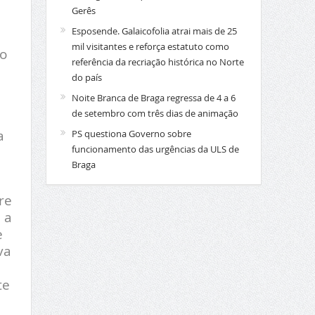
Gerês
Esposende. Galaicofolia atrai mais de 25
mil visitantes e reforça estatuto como
o
referência da recriação histórica no Norte
do país
Noite Branca de Braga regressa de 4 a 6
de setembro com três dias de animação
a
PS questiona Governo sobre
funcionamento das urgências da ULS de
Braga
re
 a
e
va
te