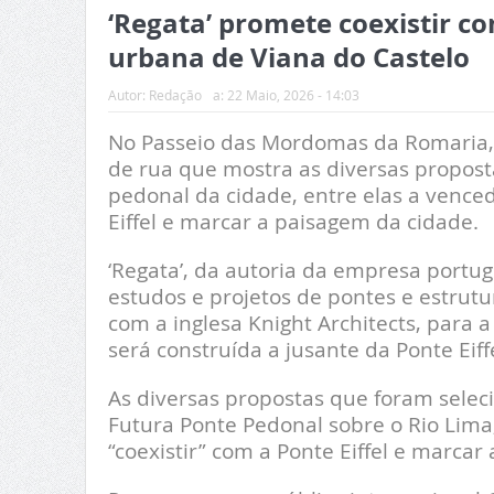
‘Regata’ promete coexistir c
urbana de Viana do Castelo
Autor:
Redação
a:
22 Maio, 2026 - 14:03
No Passeio das Mordomas da Romaria, 
de rua que mostra as diversas propost
pedonal da cidade, entre elas a venced
Eiffel e marcar a paisagem da cidade.
‘Regata’, da autoria da empresa portu
estudos e projetos de pontes e estrut
com a inglesa Knight Architects, para a
será construída a jusante da Ponte Eiffe
As diversas propostas que foram sele
Futura Ponte Pedonal sobre o Rio Lima
“coexistir” com a Ponte Eiffel e marcar