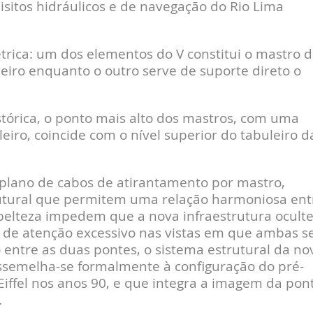
sitos hidráulicos e de navegação do Rio Lima
rica: um dos elementos do V constitui o mastro d
eiro enquanto o outro serve de suporte direto o
stórica, o ponto mais alto dos mastros, com uma
iro, coincide com o nível superior do tabuleiro d
lano de cabos de atirantamento por mastro,
rutural que permitem uma relação harmoniosa ent
sbelteza impedem que a nova infraestrutura oculte
o de atenção excessivo nas vistas em que ambas s
entre as duas pontes, o sistema estrutural da no
ssemelha-se formalmente à configuração do pré-
Eiffel nos anos 90, e que integra a imagem da pon
.