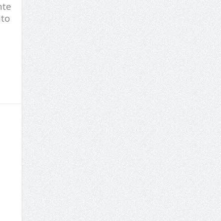
nte
ito