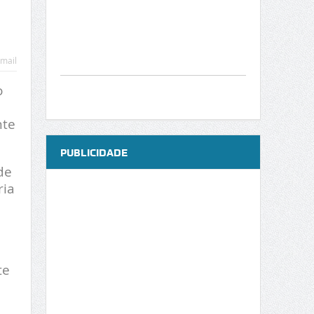
mail
o
nte
PUBLICIDADE
de
ria
te