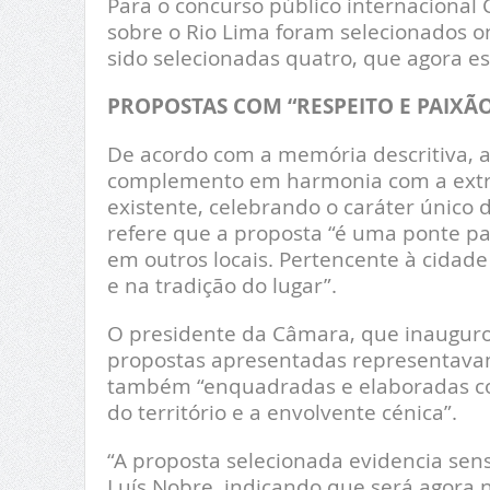
Para o concurso público internacional
sobre o Rio Lima foram selecionados o
sido selecionadas quatro, que agora es
PROPOSTAS COM “RESPEITO E PAIXÃ
De acordo com a memória descritiva, 
complemento em harmonia com a extra
existente, celebrando o caráter único 
refere que a proposta “é uma ponte pa
em outros locais. Pertencente à cidade 
e na tradição do lugar”.
O presidente da Câmara, que inaugurou
propostas apresentadas representava
também “enquadradas e elaboradas com 
do território e a envolvente cénica”.
“A proposta selecionada evidencia sens
Luís Nobre, indicando que será agora 