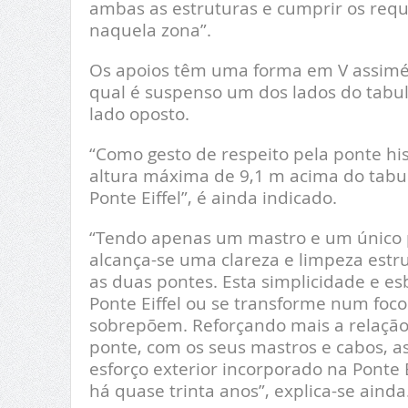
ambas as estruturas e cumprir os requi
naquela zona”.
Os apoios têm uma forma em V assimét
qual é suspenso um dos lados do tabul
lado oposto.
“Como gesto de respeito pela ponte hi
altura máxima de 9,1 m acima do tabule
Ponte Eiffel”, é ainda indicado.
“Tendo apenas um mastro e um único p
alcança-se uma clareza e limpeza est
as duas pontes. Esta simplicidade e e
Ponte Eiffel ou se transforme num foc
sobrepõem. Reforçando mais a relação 
ponte, com os seus mastros e cabos, a
esforço exterior incorporado na Ponte 
há quase trinta anos”, explica-se ainda