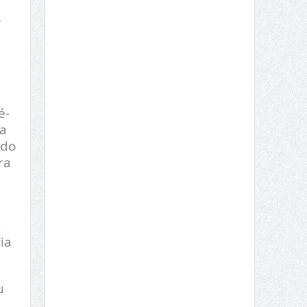
o
é-
ia
ado
ra
s
ia
u