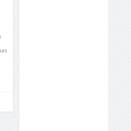
m
uas