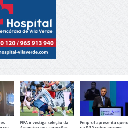
ões
FIFA investiga seleção da
Fenprof apresenta quei
m ser
Argentina por agressões
na PGR sobre exames