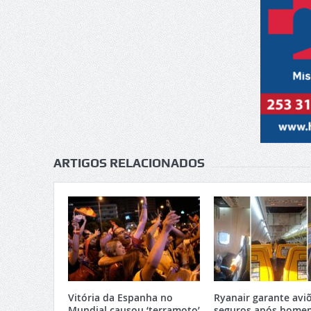
ARTIGOS RELACIONADOS
Vitória da Espanha no
Ryanair garante avi
Mundial causou ‘terramoto’
seguros após home