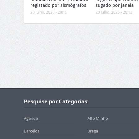
registado por sismógrafos
sugado por janela
20 Julho, 2026 - 20:15
20 Julho, 2026 - 20:13
Pesquise por Categorias:
Agenda
Alto Minho
Barcelos
Braga