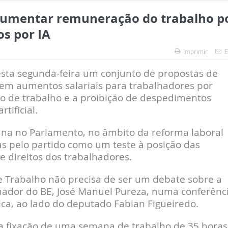
aumentar remuneração do trabalho p
s por IA
Imprimir
E
esta segunda-feira um conjunto de propostas de
luem aumentos salariais para trabalhadores por
io de trabalho e a proibição de despedimentos
tificial.
ana no Parlamento, no âmbito da reforma laboral
s pelo partido como um teste à posição das
e direitos dos trabalhadores.
e Trabalho não precisa de ser um debate sobre a
nador do BE, José Manuel Pureza, numa conferênc
ca, ao lado do deputado Fabian Figueiredo.
 a fixação de uma semana de trabalho de 35 horas