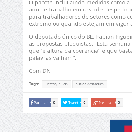
O pacote inclui ainda medidas como a
ano de trabalho em caso de despedime
para trabalhadores de setores como co
extremo ou quando estejam em vigor a
O deputado único do BE, Fabian Figueir
as propostas bloquistas. “Esta semana
que “é altura da coerência” e que bast
palavras valham”.
Com DN
Tags:
Destaque País
outros destaques
Partilhar
Tweet
Partilhar
0
0
0