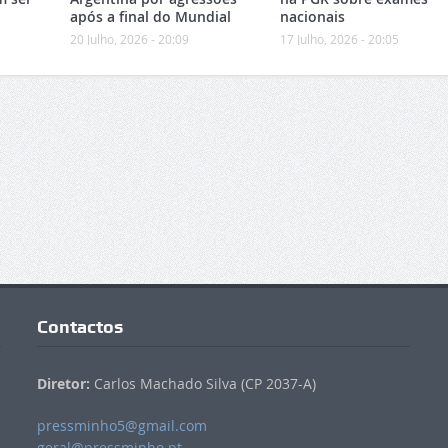
após a final do Mundial
nacionais
20 Julho, 2026 - 20:09
17 Julho, 2026 - 20:05
Contactos
Diretor:
Carlos Machado Silva (CP 2037-A)
pressminho5@gmail.com
geral@pressminho.pt