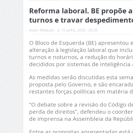
Reforma laboral. BE propõe 
turnos e travar despedimento
Autor:
Redação
a:
15 Junho, 2026 - 20:35
O Bloco de Esquerda (BE) apresentou 
alteração à legislação laboral que inc
turnos e noturnos, a redução do horár
decididos por sistemas de inteligência ar
As medidas serão discutidas esta sem
proposta pelo Governo, e são encarada
restantes forças políticas em matéria d
“O debate sobre a revisão do Código d
perda de direitos”, defendeu o coorde
de imprensa na Assembleia da Repúbli
Entre as propostas apresentadas está