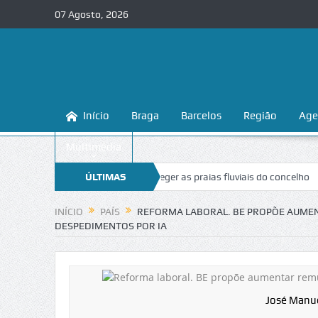
07 Agosto, 2026
Início
Braga
Barcelos
Região
Age
Multimédia
aga ensina a conhecer e proteger as praias fluviais do concelho
ÚLTIMAS
“Inac
NOTÍCIAS
INÍCIO
PAÍS
REFORMA LABORAL. BE PROPÕE AUME
DESPEDIMENTOS POR IA
José Manue