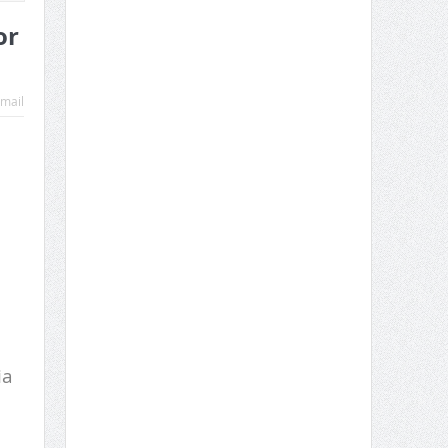
or
mail
ia