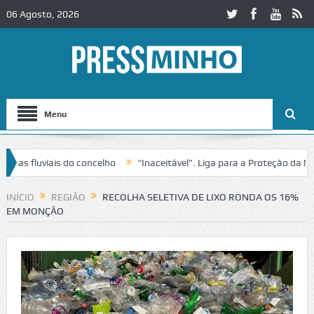
06 Agosto, 2026
Menu
 fluviais do concelho
“Inaceitável”. Liga para a Proteção da Natur
 trânsito no IC2 em Alcobaça
Igreja do Castelo de Cerveira assegura
INÍCIO
REGIÃO
RECOLHA SELETIVA DE LIXO RONDA OS 16%
EM MONÇÃO