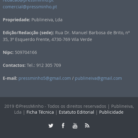
comercial@pressminho.pt
Propriedade:
Publineiva, Lda
Edição/Redacção (sede):
Rua Dr. Manuel Barbosa de Brito, nº
35, 3º Esquerdo Frente, 4730-769 Vila Verde
Nipc:
509704166
Contactos:
Tel.: 912 305 709
E-mail:
pressminho5@gmail.com
/
publineiva@gmail.com
2019 ©PressMinho - Todos os direitos reservados | Publineiva,
Lda |
Ficha Técnica
|
Estatuto Editorial
|
Publicidade