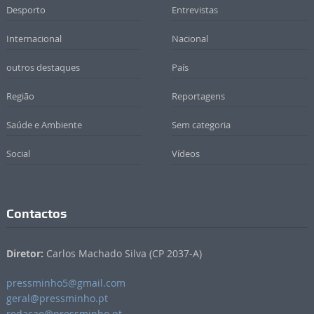
Desporto
Entrevistas
Internacional
Nacional
outros destaques
País
Região
Reportagens
Saúde e Ambiente
Sem categoria
Social
Vídeos
Contactos
Diretor:
Carlos Machado Silva (CP 2037-A)
pressminho5@gmail.com
geral@pressminho.pt
redacao@pressminho.pt