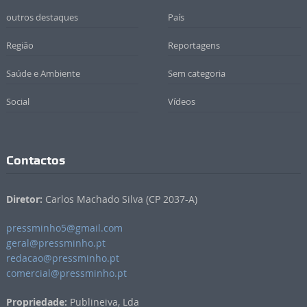
outros destaques
País
Região
Reportagens
Saúde e Ambiente
Sem categoria
Social
Vídeos
Contactos
Diretor:
Carlos Machado Silva (CP 2037-A)
pressminho5@gmail.com
geral@pressminho.pt
redacao@pressminho.pt
comercial@pressminho.pt
Propriedade:
Publineiva, Lda