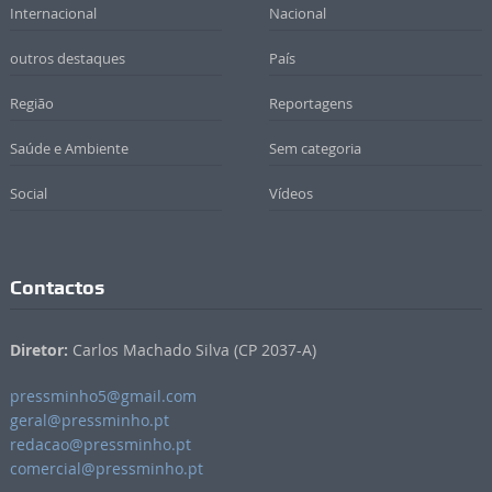
Internacional
Nacional
outros destaques
País
Região
Reportagens
Saúde e Ambiente
Sem categoria
Social
Vídeos
Contactos
Diretor:
Carlos Machado Silva (CP 2037-A)
pressminho5@gmail.com
geral@pressminho.pt
redacao@pressminho.pt
comercial@pressminho.pt