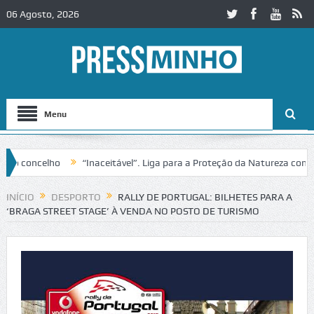
06 Agosto, 2026
Menu
concelho
“Inaceitável”. Liga para a Proteção da Natureza contesta
IC2 em Alcobaça
Igreja do Castelo de Cerveira assegura financiament
INÍCIO
DESPORTO
RALLY DE PORTUGAL: BILHETES PARA A
‘BRAGA STREET STAGE’ À VENDA NO POSTO DE TURISMO