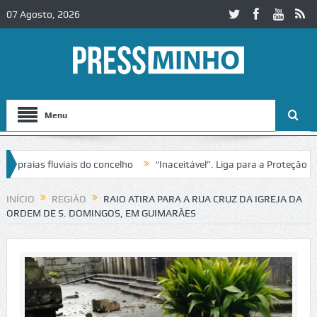
07 Agosto, 2026
Menu
aias fluviais do concelho
“Inaceitável”. Liga para a Proteção da Na
 de trânsito no IC2 em Alcobaça
Igreja do Castelo de Cerveira asseg
INÍCIO
REGIÃO
RAIO ATIRA PARA A RUA CRUZ DA IGREJA DA
ORDEM DE S. DOMINGOS, EM GUIMARÃES