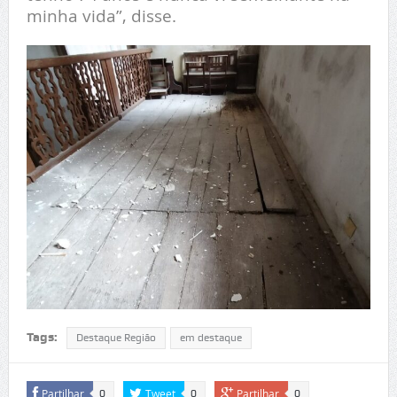
minha vida”, disse.
Tags:
Destaque Região
em destaque
Partilhar
Tweet
Partilhar
0
0
0