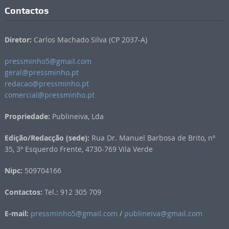
Contactos
Diretor:
Carlos Machado Silva (CP 2037-A)
pressminho5@gmail.com
geral@pressminho.pt
redacao@pressminho.pt
comercial@pressminho.pt
Propriedade:
Publineiva, Lda
Edição/Redacção (sede):
Rua Dr. Manuel Barbosa de Brito, nº
35, 3º Esquerdo Frente, 4730-769 Vila Verde
Nipc:
509704166
Contactos:
Tel.: 912 305 709
E-mail:
pressminho5@gmail.com
/
publineiva@gmail.com