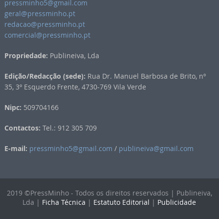
pressminho5@gmail.com
geral@pressminho.pt
redacao@pressminho.pt
comercial@pressminho.pt
Propriedade:
Publineiva, Lda
Edição/Redacção (sede):
Rua Dr. Manuel Barbosa de Brito, nº
35, 3º Esquerdo Frente, 4730-769 Vila Verde
Nipc:
509704166
Contactos:
Tel.: 912 305 709
E-mail:
pressminho5@gmail.com
/
publineiva@gmail.com
2019 ©PressMinho - Todos os direitos reservados | Publineiva,
Lda |
Ficha Técnica
|
Estatuto Editorial
|
Publicidade