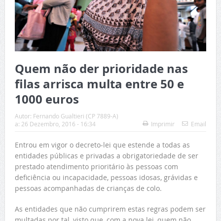
Quem não der prioridade nas
filas arrisca multa entre 50 e
1000 euros
Autor:
Fernando Gualtieri (CP 7889-A)
a:
26 Dezembro, 2016 - 16:34
Imprimir
Email
Entrou em vigor o decreto-lei que estende a todas as
entidades públicas e privadas a obrigatoriedade de ser
prestado atendimento prioritário às pessoas com
deficiência ou incapacidade, pessoas idosas, grávidas e
pessoas acompanhadas de crianças de colo.
As entidades que não cumprirem estas regras podem ser
multadas por tal, visto que, com a nova lei, quem não