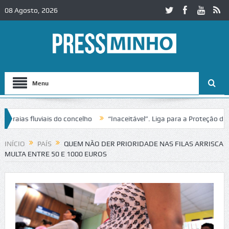
08 Agosto, 2026
Menu
ias fluviais do concelho
“Inaceitável”. Liga para a Proteção da Na
 de trânsito no IC2 em Alcobaça
Igreja do Castelo de Cerveira asseg
INÍCIO
PAÍS
QUEM NÃO DER PRIORIDADE NAS FILAS ARRISCA
MULTA ENTRE 50 E 1000 EUROS