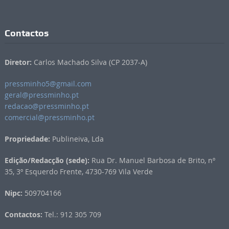
Contactos
Diretor:
Carlos Machado Silva (CP 2037-A)
pressminho5@gmail.com
geral@pressminho.pt
redacao@pressminho.pt
comercial@pressminho.pt
Propriedade:
Publineiva, Lda
Edição/Redacção (sede):
Rua Dr. Manuel Barbosa de Brito, nº
35, 3º Esquerdo Frente, 4730-769 Vila Verde
Nipc:
509704166
Contactos:
Tel.: 912 305 709