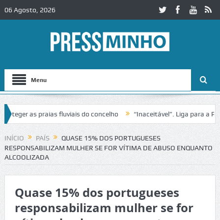
06 Agosto, 2026
Menu
er as praias fluviais do concelho
“Inaceitável”. Liga para a Proteç
operação de trânsito no IC2 em Alcobaça
Igreja do Castelo de Cerve
INÍCIO
PAÍS
QUASE 15% DOS PORTUGUESES
RESPONSABILIZAM MULHER SE FOR VÍTIMA DE ABUSO ENQUANTO
ALCOOLIZADA
Quase 15% dos portugueses
responsabilizam mulher se for