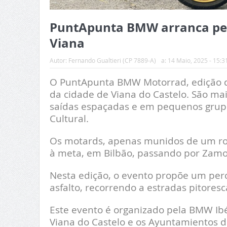
PuntApunta BMW arranca pela
Viana
Autor:
Fernando Gualtieri (CP 7889-A)
a:
14 Maio, 2025 - 15:3
O PuntApunta BMW Motorrad, edição de 
da cidade de Viana do Castelo. São m
saídas espaçadas e em pequenos grupos
Cultural.
Os motards, apenas munidos de um roa
à meta, em Bilbão, passando por Zamo
Nesta edição, o evento propõe um per
asfalto, recorrendo a estradas pitores
Este evento é organizado pela BMW Ibé
Viana do Castelo e os Ayuntamientos d