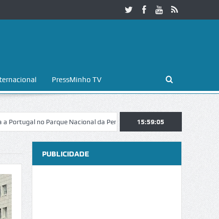
ternacional
PressMinho TV
l no Parque Nacional da Peneda-Gerês
Esposende. Galaicofolia atrai 
15:59:06
PUBLICIDADE