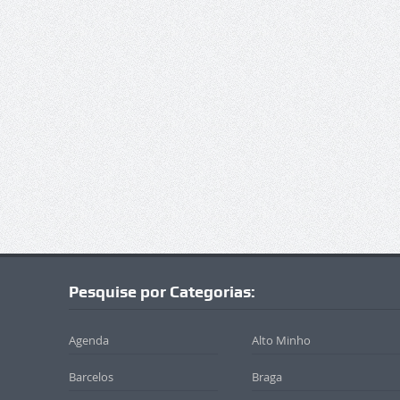
Pesquise por Categorias:
Agenda
Alto Minho
Barcelos
Braga