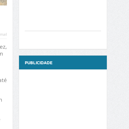
mail
ez,
om
PUBLICIDADE
até
m
e