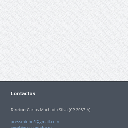
Contactos
Diretor:
Carlos Machado Silva (CP 2037-A)
pressminho5@gmail.com
geral@pressminho.pt