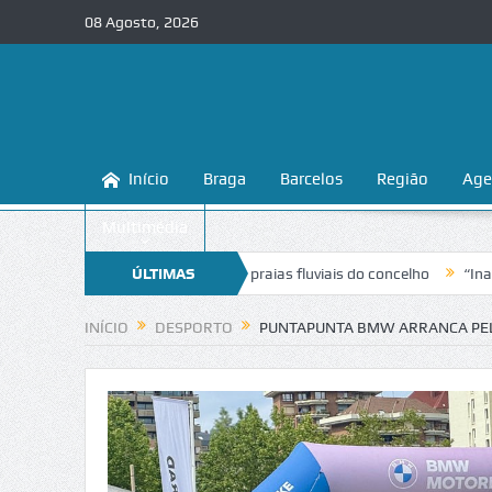
08 Agosto, 2026
Início
Braga
Barcelos
Região
Age
Multimédia
a conhecer e proteger as praias fluviais do concelho
ÚLTIMAS
“Inaceitável”. 
NOTÍCIAS
INÍCIO
DESPORTO
PUNTAPUNTA BMW ARRANCA PELA