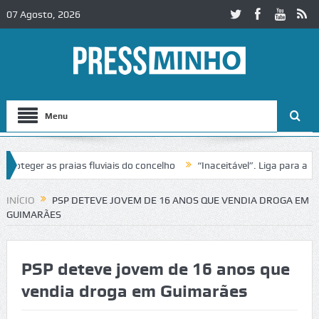
07 Agosto, 2026
Menu
oteger as praias fluviais do concelho
“Inaceitável”. Liga para a Pr
nte operação de trânsito no IC2 em Alcobaça
Igreja do Castelo de C
INÍCIO
PSP DETEVE JOVEM DE 16 ANOS QUE VENDIA DROGA EM
GUIMARÃES
PSP deteve jovem de 16 anos que
vendia droga em Guimarães