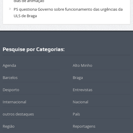
dias de animação
PS questiona Governo sobre funcionamento das urgências da
ULS de Braga
Pesquise por Categorias:
Agenda
Alto Minho
Barcelos
Braga
Desporto
Entrevistas
Internacional
Nacional
outros destaques
País
Região
Reportagens