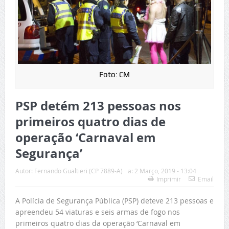
Foto: CM
PSP detém 213 pessoas nos
primeiros quatro dias de
operação ‘Carnaval em
Segurança’
Autor:
Fernando Gualtieri (CP 7889-A)
a:
2 Março, 2019 - 13:04
Imprimir
Email
A Polícia de Segurança Pública (PSP) deteve 213 pessoas e
apreendeu 54 viaturas e seis armas de fogo nos
primeiros quatro dias da operação ‘Carnaval em