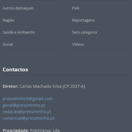
outros destaques
País
Região
Reportagens
Saúde e Ambiente
Sem categoria
Social
Vídeos
Contactos
Diretor:
Carlos Machado Silva (CP 2037-A)
pressminho5@gmail.com
geral@pressminho.pt
redacao@pressminho.pt
comercial@pressminho.pt
Propriedade:
Publineiva, Lda