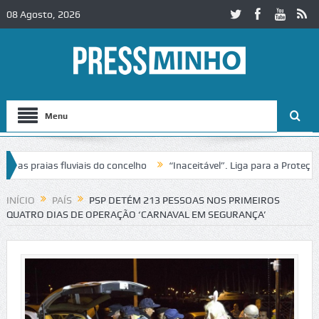
08 Agosto, 2026
Menu
 praias fluviais do concelho
“Inaceitável”. Liga para a Proteção da
ção de trânsito no IC2 em Alcobaça
Igreja do Castelo de Cerveira as
INÍCIO
PAÍS
PSP DETÉM 213 PESSOAS NOS PRIMEIROS
QUATRO DIAS DE OPERAÇÃO ‘CARNAVAL EM SEGURANÇA’