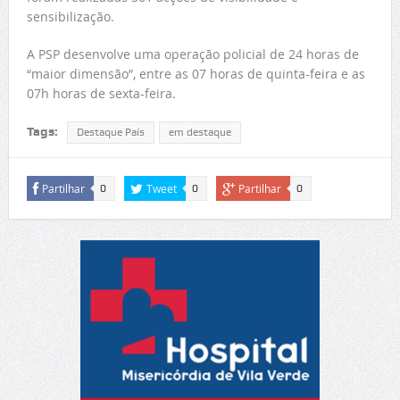
sensibilização.
A PSP desenvolve uma operação policial de 24 horas de
“maior dimensão”, entre as 07 horas de quinta-feira e as
07h horas de sexta-feira.
Tags:
Destaque País
em destaque
Partilhar
Tweet
Partilhar
0
0
0