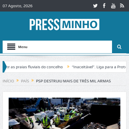
07 Agosto, 2026
Menu
as praias fluviais do concelho
“Inaceitável”. Liga para a Proteção
ração de trânsito no IC2 em Alcobaça
Igreja do Castelo de Cerveira
INÍCIO
PAÍS
PSP DESTRUIU MAIS DE TRÊS MIL ARMAS