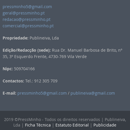
pressminho5@gmail.com
geral@pressminho.pt
redacao@pressminho.pt
comercial@pressminho.pt
Propriedade:
Publineiva, Lda
Edição/Redacção (sede):
Rua Dr. Manuel Barbosa de Brito, nº
35, 3º Esquerdo Frente, 4730-769 Vila Verde
Nipc:
509704166
Contactos:
Tel.: 912 305 709
E-mail:
pressminho5@gmail.com
/
publineiva@gmail.com
2019 ©PressMinho - Todos os direitos reservados | Publineiva,
Lda |
Ficha Técnica
|
Estatuto Editorial
|
Publicidade