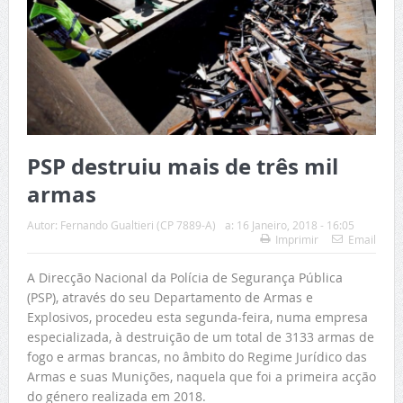
PSP destruiu mais de três mil
armas
Autor:
Fernando Gualtieri (CP 7889-A)
a:
16 Janeiro, 2018 - 16:05
Imprimir
Email
A Direcção Nacional da Polícia de Segurança Pública
(PSP), através do seu Departamento de Armas e
Explosivos, procedeu esta segunda-feira, numa empresa
especializada, à destruição de um total de 3133 armas de
fogo e armas brancas, no âmbito do Regime Jurídico das
Armas e suas Munições, naquela que foi a primeira acção
do género realizada em 2018.