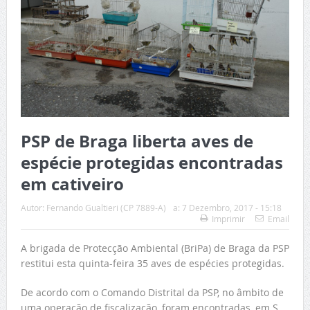
PSP de Braga liberta aves de
espécie protegidas encontradas
em cativeiro
Autor:
Fernando Gualtieri (CP 7889-A)
a:
7 Dezembro, 2017 - 15:18
Imprimir
Email
A brigada de Protecção Ambiental (BriPa) de Braga da PSP
restitui esta quinta-feira 35 aves de espécies protegidas.
De acordo com o Comando Distrital da PSP, no âmbito de
uma operação de fiscalização, foram encontradas, em S.