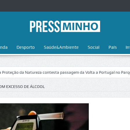
nda
Desporto
Saúde&Ambiente
Social
País
In
ção da Natureza contesta passagem da Volta a Portugal no Parque Nacio
OM EXCESSO DE ÁLCOOL