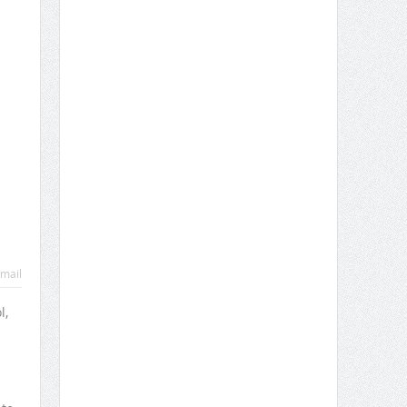
mail
l,