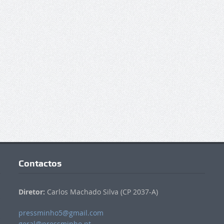
Contactos
Diretor:
Carlos Machado Silva (CP 2037-A)
pressminho5@gmail.com
geral@pressminho.pt