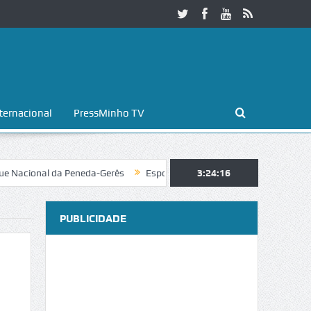
ternacional
PressMinho TV
nal da Peneda-Gerês
Esposende. Galaicofolia atrai mais de 25 mil vis
3:24:17
PUBLICIDADE