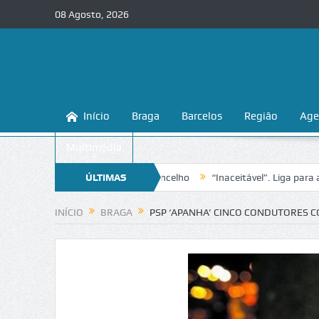
08 Agosto, 2026
Início
Braga
Barcelos
Região
Age
Multimédia
ger as praias fluviais do concelho
ÚLTIMAS
“Inaceitável”. Liga para a Prote
NOTÍCIAS
INÍCIO
BRAGA
PSP ‘APANHA’ CINCO CONDUTORES C