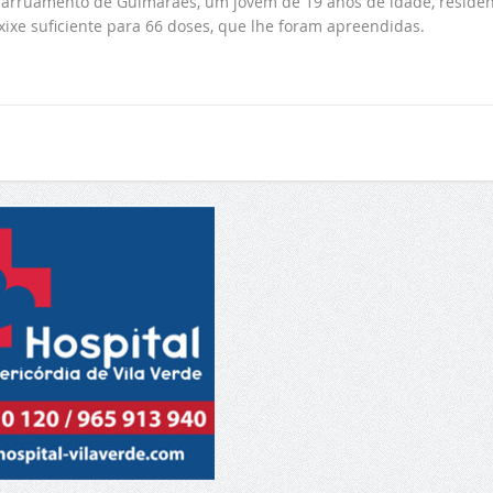
arruamento de Guimarães, um jovem de 19 anos de idade, residen
xixe suficiente para 66 doses, que lhe foram apreendidas.