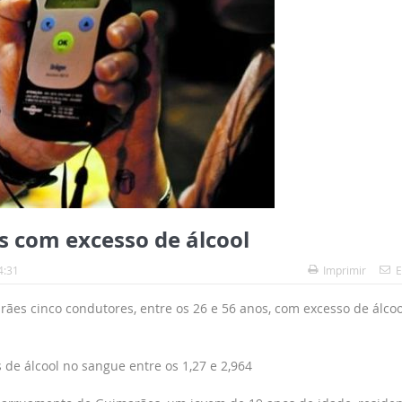
s com excesso de álcool
4:31
Imprimir
E
es cinco condutores, entre os 26 e 56 anos, com excesso de álcoo
de álcool no sangue entre os 1,27 e 2,964