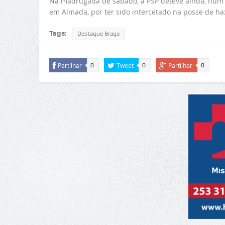
Na madrugada de sábado, a PSP deteve ainda, num 
em Almada, por ter sido intercetado na posse de ha
Tags:
Destaque Braga
Partilhar
Tweet
Partilhar
0
0
0