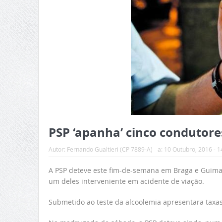
PSP ‘apanha’ cinco condutore
Autor:
Fernando Gualtieri (CP 7889-A)
a:
10 Outubro, 2016 - 1
A PSP deteve este fim-de-semana em Braga e Guimarã
um deles interveniente em acidente de viação.
Submetido ao teste da alcoolemia apresentara taxas 