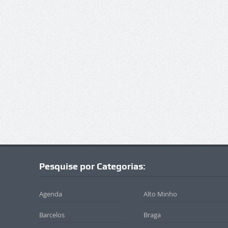
Pesquise por Categorias:
Agenda
Alto Minho
Barcelos
Braga