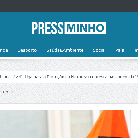
nda
Desporto
Saúde&Ambiente
Social
País
In
l”. Liga para a Proteção da Natureza contesta passagem da Volta a Por
 DIA 30