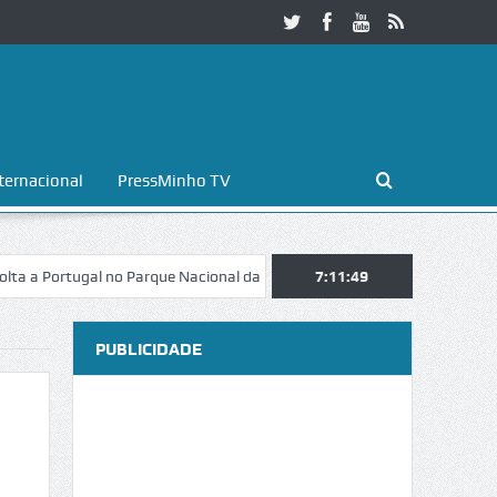
ternacional
PressMinho TV
tugal no Parque Nacional da Peneda-Gerês
7:11:50
Esposende. Galaicofolia a
PUBLICIDADE