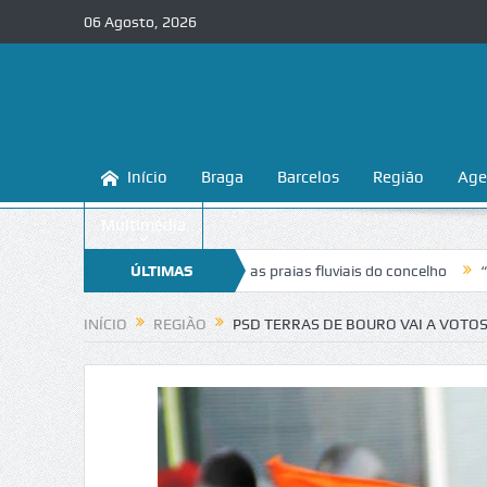
06 Agosto, 2026
Início
Braga
Barcelos
Região
Age
Multimédia
sina a conhecer e proteger as praias fluviais do concelho
ÚLTIMAS
“Inaceitáve
NOTÍCIAS
INÍCIO
REGIÃO
PSD TERRAS DE BOURO VAI A VOTOS