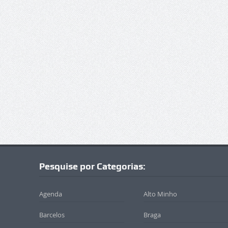
Pesquise por Categorias:
Agenda
Alto Minho
Barcelos
Braga