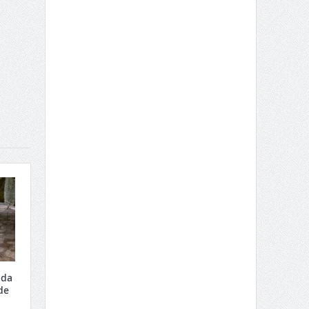
 da
de