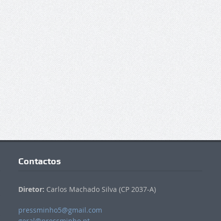
Contactos
Diretor:
Carlos Machado Silva (CP 2037-A)
pressminho5@gmail.com
geral@pressminho.pt