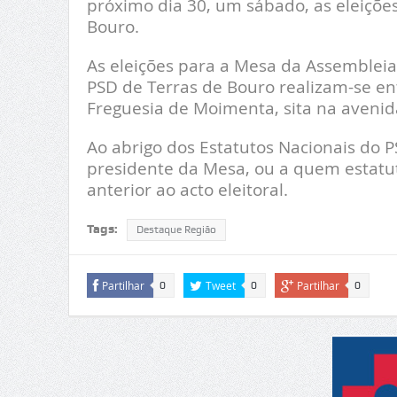
próximo dia 30, um sábado, as eleiçõe
Bouro.
As eleições para a Mesa da Assembleia
PSD de Terras de Bouro realizam-se en
Freguesia de Moimenta, sita na avenida 
Ao abrigo dos Estatutos Nacionais do P
presidente da Mesa, ou a quem estatuta
anterior ao acto eleitoral.
Tags:
Destaque Região
Partilhar
Tweet
Partilhar
0
0
0