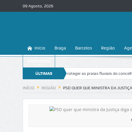
09 Agosto, 2026
Início
Braga
Barcelos
Região
Age
Multimédia
 Braga ensina a conhecer e proteger as praias fluviais do concelho
ÚLTIMAS
“I
NOTÍCIAS
INÍCIO
REGIÃO
PSD QUER QUE MINISTRA DA JUSTIÇ