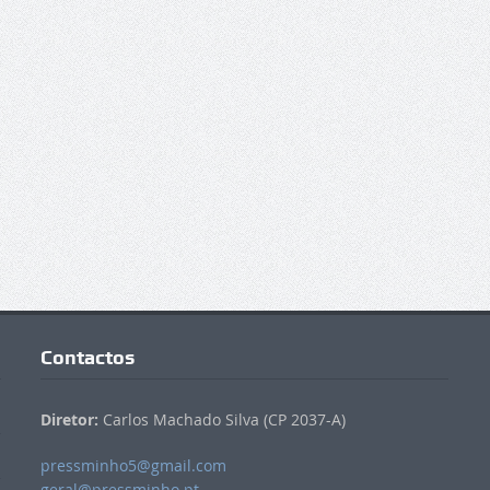
Contactos
Diretor:
Carlos Machado Silva (CP 2037-A)
pressminho5@gmail.com
geral@pressminho.pt