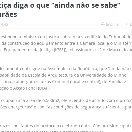
iça diga o que “ainda não se sabe”
arães
14:43
Imprimir
E
tionou a ministra da Justiça sobre o novo edifício do Tribunal de
 da construção do equipamento entre a Câmara local e o Ministéri
a e Equipamentos da Justiça (IGFEJ), foi assinado a 12 de Março do 
o documento entregue na Assembleia da República, que “ainda não 
nsabilidade da Escola de Arquitectura da Universidade do Minho,
ina a albergar os juízos Criminal (local e central), de Família e
ção e Acção Penal (DIAP).
 ocupar uma área de 6.500m2, oferecendo, de acordo com o protoc
ções energéticas” e com “as condições de segurança suficientes par
razos constantes do protocolo celebrado entre Câmara Municipal 