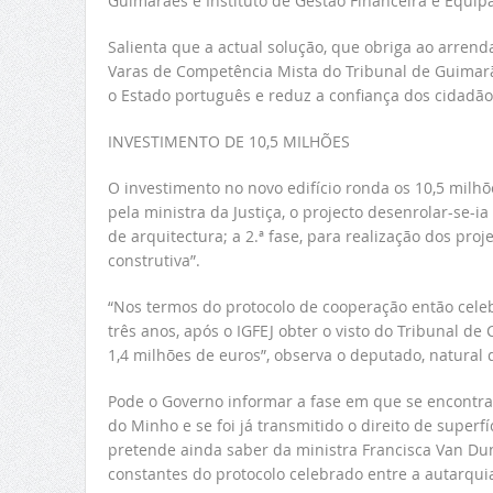
Guimarães e Instituto de Gestão Financeira e Equipa
Salienta que a actual solução, que obriga ao arren
Varas de Competência Mista do Tribunal de Guimar
o Estado português e reduz a confiança dos cidadãos
INVESTIMENTO DE 10,5 MILHÕES
O investimento no novo edifício ronda os 10,5 milh
pela ministra da Justiça, o projecto desenrolar-se-ia
de arquitectura; a 2.ª fase, para realização dos proj
construtiva”.
“Nos termos do protocolo de cooperação então celeb
três anos, após o IGFEJ obter o visto do Tribunal de 
1,4 milhões de euros”, observa o deputado, natural
Pode o Governo informar a fase em que se encontra 
do Minho e se foi já transmitido o direito de superf
pretende ainda saber da ministra Francisca Van D
constantes do protocolo celebrado entre a autarquia 