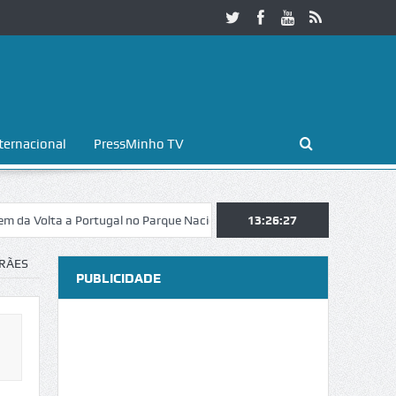
ternacional
PressMinho TV
lta a Portugal no Parque Nacional da Peneda-Gerês
13:26:28
Esposende. Galai
ARÃES
PUBLICIDADE