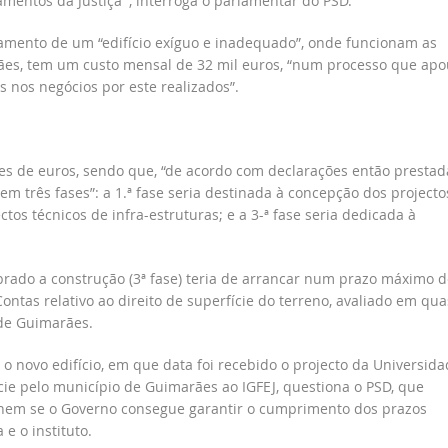
mentos da Justiça’”, interroga o parlamentar do PSD.
damento de um “edifício exíguo e inadequado”, onde funcionam as
ães, tem um custo mensal de 32 mil euros, “num processo que apo
 nos negócios por este realizados”.
ões de euros, sendo que, “de acordo com declarações então prestad
 em três fases”: a 1.ª fase seria destinada à concepção dos projecto
ectos técnicos de infra-estruturas; e a 3-ª fase seria dedicada à
rado a construção (3ª fase) teria de arrancar num prazo máximo d
Contas relativo ao direito de superfície do terreno, avaliado em qu
 de Guimarães.
o novo edifício, em que data foi recebido o projecto da Universida
ície pelo município de Guimarães ao IGFEJ, questiona o PSD, que
unem se o Governo consegue garantir o cumprimento dos prazos
e o instituto.