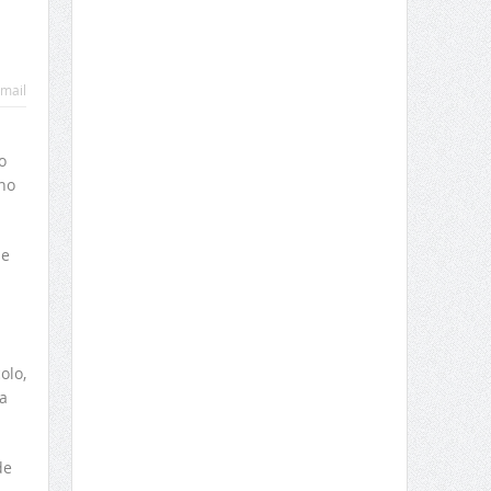
mail
o
ano
se
olo,
a
de