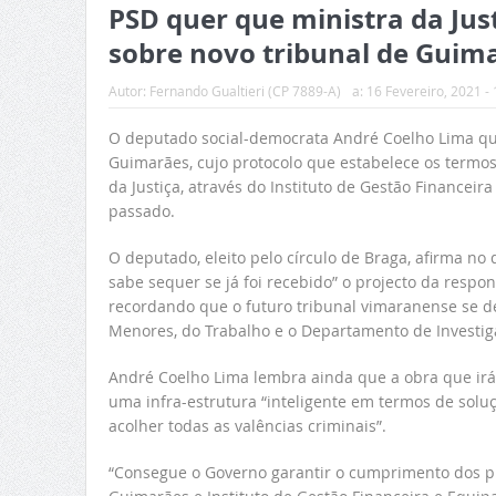
PSD quer que ministra da Just
sobre novo tribunal de Guim
Autor:
Fernando Gualtieri (CP 7889-A)
a:
16 Fevereiro, 2021 - 
O deputado social-democrata André Coelho Lima ques
Guimarães, cujo protocolo que estabelece os termos
da Justiça, através do Instituto de Gestão Financeir
passado.
O deputado, eleito pelo círculo de Braga, afirma n
sabe sequer se já foi recebido” o projecto da respo
recordando que o futuro tribunal vimaranense se dest
Menores, do Trabalho e o Departamento de Investiga
André Coelho Lima lembra ainda que a obra que irá
uma infra-estrutura “inteligente em termos de solu
acolher todas as valências criminais”.
“Consegue o Governo garantir o cumprimento dos p