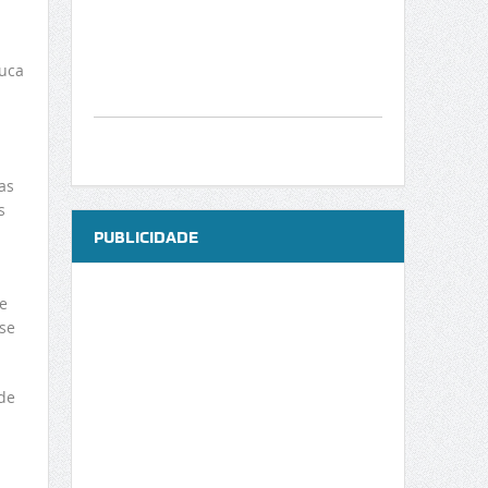
uca
as
s
PUBLICIDADE
e
ase
de