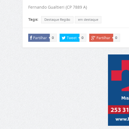
Fernando Gualtieri (CP 7889 A)
Tags:
Destaque Região
em destaque
Partilhar
Tweet
Partilhar
0
0
0