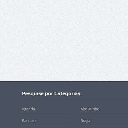
Pesquise por Categorias:
Agenda
Alto Minho
Barcelos
Braga