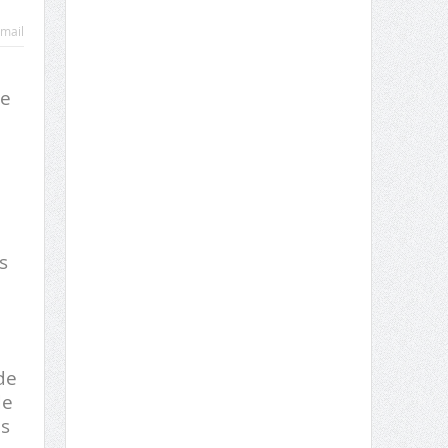
mail
 e
s
de
de
es