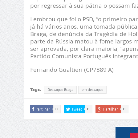
por regressar à sua pátria o possam f
Lembrou que foi o PSD, “o primeiro par
já há vários anos, uma tomada pública
Braga, de denúncia da Tragédia de H
parte da Rússia matou à fome largos mi
ser aprovada, por clara maioria, “ape
Partido Comunista Português integran
Fernando Gualtieri (CP7889 A)
Tags:
Destaque Braga
em destaque
Partilhar
Tweet
Partilhar
0
0
0