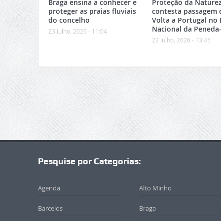
Braga ensina a conhecer e
Proteção da Nature
proteger as praias fluviais
contesta passagem 
do concelho
Volta a Portugal no
Nacional da Peneda
23 Julho, 2026 - 11:04
22 Julho, 2026 - 13:45
Pesquise por Categorias:
Agenda
Alto Minho
Barcelos
Braga