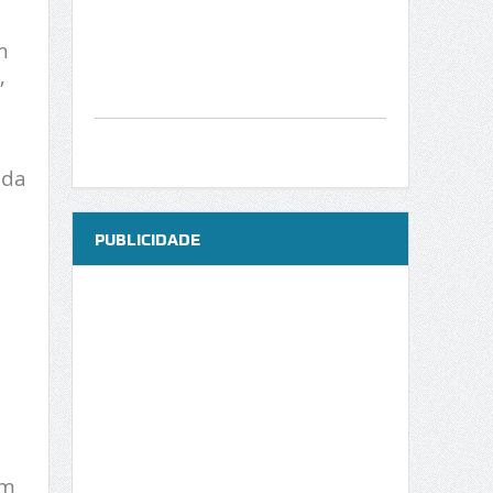
m
,
uda
PUBLICIDADE
em