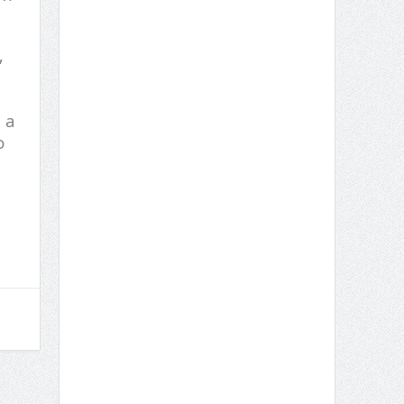
,
 a
o