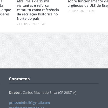
za
atrai mais de 25 mil
sobre funcionamento da
da
visitantes e reforça
urgências da ULS de Bra
 Parque
estatuto como referência
21 Julho, 2026 - 16:10
-Gerês
da recriação histórica no
Norte do país
21 Julho, 2026 - 18:45
Contactos
Diretor:
Carlos Machado Silva (CP 2037-A)
pressminho5@gmail.com
geral@pressminho.pt