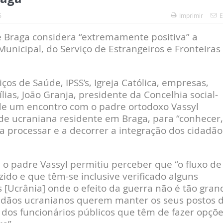
6
Imprimir
E
e Braga considera “extremamente positiva” a
icipal, do Serviço de Estrangeiros e Fronteiras
ços de Saúde, IPSS’s, Igreja Católica, empresas,
ias, João Granja, presidente da Concelhia social-
de um encontro com o padre ortodoxo Vassyl
e ucraniana residente em Braga, para “conhecer,
a processar e a decorrer a integração dos cidadão
o padre Vassyl permitiu perceber que “o fluxo de
ido e que têm-se inclusive verificado alguns
 [Ucrânia] onde o efeito da guerra não é tão gran
dadãos ucranianos querem manter os seus postos 
 dos funcionários públicos que têm de fazer opçõ