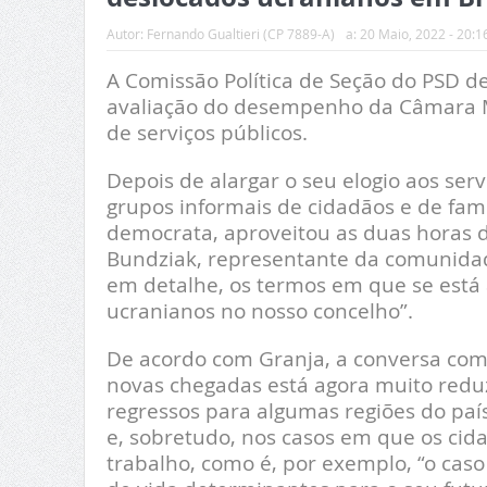
Autor:
Fernando Gualtieri (CP 7889-A)
a:
20 Maio, 2022 - 20:1
A Comissão Política de Seção do PSD d
avaliação do desempenho da Câmara Mun
de serviços públicos.
Depois de alargar o seu elogio aos servi
grupos informais de cidadãos e de famíl
democrata, aproveitou as duas horas 
Bundziak, representante da comunidad
em detalhe, os termos em que se está 
ucranianos no nosso concelho”.
De acordo com Granja, a conversa com 
novas chegadas está agora muito reduz
regressos para algumas regiões do país
e, sobretudo, nos casos em que os ci
trabalho, como é, por exemplo, “o caso