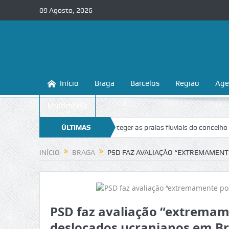
09 Agosto, 2026
Início
Braga
Barcelos
Região
Age
Multimédia
raga ensina a conhecer e proteger as praias fluviais do concelho
ÚLTIMAS
“Ina
NOTÍCIAS
INÍCIO
BRAGA
PSD FAZ AVALIAÇÃO “EXTREMAMENT
PSD faz avaliação “extremame
deslocados ucranianos em B