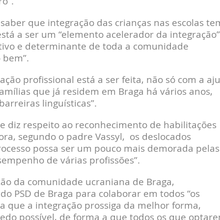
o”.
 saber que integração das crianças nas escolas te
está a ser um “elemento acelerador da integração”
ctivo e determinante de toda a comunidade
o bem”.
ção profissional está a ser feita, não só com a aj
ílias que já residem em Braga há vários anos,
rreiras linguísticas”.
e diz respeito ao reconhecimento de habilitações
a, segundo o padre Vassyl, os deslocados
ocesso possa ser um pouco mais demorada pelas
sempenho de várias profissões”.
ção da comunidade ucraniana de Braga,
e do PSD de Braga para colaborar em todos “os
a que a integração prossiga da melhor forma,
edo possível, de forma a que todos os que optar