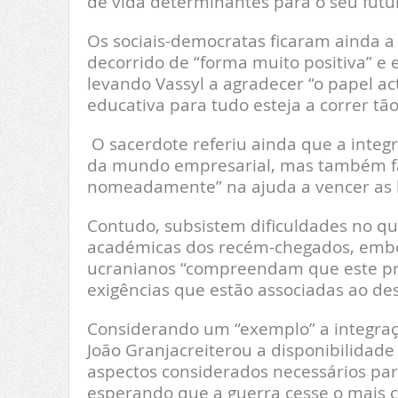
de vida determinantes para o seu futur
Os sociais-democratas ficaram ainda a
decorrido de “forma muito positiva” e 
levando Vassyl a agradecer “o papel a
educativa para tudo esteja a correr tã
O sacerdote referiu ainda que a integra
da mundo empresarial, mas também fam
nomeadamente” na ajuda a vencer as ba
Contudo, subsistem dificuldades no qu
académicas dos recém-chegados, embor
ucranianos “compreendam que este pr
exigências que estão associadas ao de
Considerando um “exemplo” a integra
João Granjacreiterou a disponibilidad
aspectos considerados necessários par
esperando que a guerra cesse o mais c