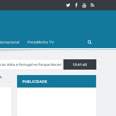
ternacional
PressMinho TV
a a Portugal no Parque Nacional da Peneda-Gerês
12:41:42
Esposende. Galaico
A
PUBLICIDADE