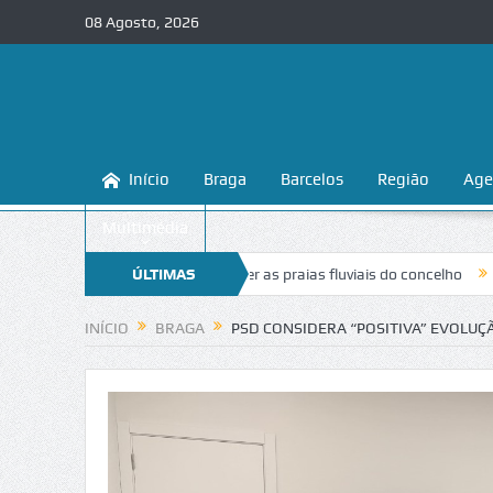
08 Agosto, 2026
Início
Braga
Barcelos
Região
Age
Multimédia
 conhecer e proteger as praias fluviais do concelho
ÚLTIMAS
“Inaceitável”. L
NOTÍCIAS
INÍCIO
BRAGA
PSD CONSIDERA “POSITIVA” EVOLUÇ