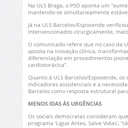
Na ULS Braga, o PSD aponta um “aument
mantendo-se simultaneamente estável a
Já na ULS Barcelos/Esposende verific
intervencionados cirurgicamente, maio
O comunicado refere que no caso da ULS
aposta na inovação clínica, transformaç
diferenciação em procedimentos pioneir
cardiotorácica”.
Quanto à ULS Barcelos/Esposende, os 
indicadores assistenciais e a necessid
Barcelos como resposta estrutural para
MENOS IDAS ÀS URGÊNCIAS
Os sociais democratas consideram que 
programa ‘Ligue Antes, Salve Vidas’, “s