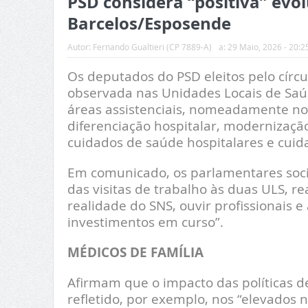
PSD considera “positiva” evo
Barcelos/Esposende
Autor:
Fernando Gualtieri (CP 7889-A)
a:
29 Maio, 2026 - 20:2
Os deputados do PSD eleitos pelo círcu
observada nas Unidades Locais de Saú
áreas assistenciais, nomeadamente no 
diferenciação hospitalar, modernização
cuidados de saúde hospitalares e cui
Em comunicado, os parlamentares soci
das visitas de trabalho às duas ULS, r
realidade do SNS, ouvir profissionais e
investimentos em curso”.
MÉDICOS DE FAMÍLIA
Afirmam que o impacto das políticas d
refletido, por exemplo, nos “elevados 