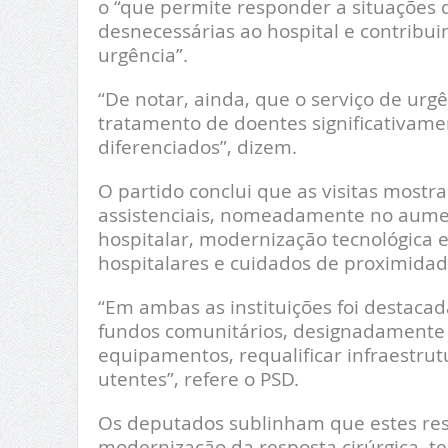
o “que permite responder a situações 
desnecessárias ao hospital e contribui
urgência”.
“De notar, ainda, que o serviço de urg
tratamento de doentes significativame
diferenciados”, dizem.
O partido conclui que as visitas mostr
assistenciais, nomeadamente no aument
hospitalar, modernização tecnológica 
hospitalares e cuidados de proximidad
“Em ambas as instituições foi destaca
fundos comunitários, designadamente 
equipamentos, requalificar infraestru
utentes”, refere o PSD.
Os deputados sublinham que estes res
modernização da resposta cirúrgica, tec