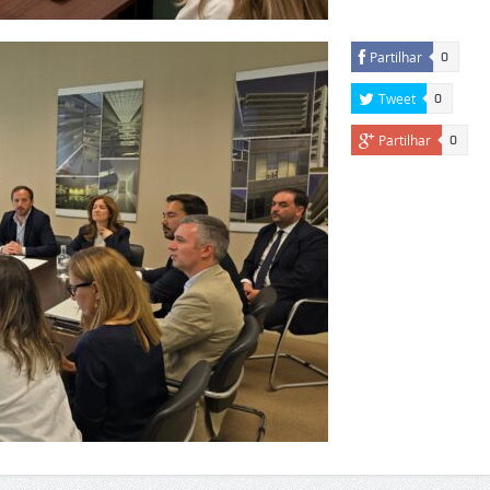
Partilhar
0
Tweet
0
Partilhar
0