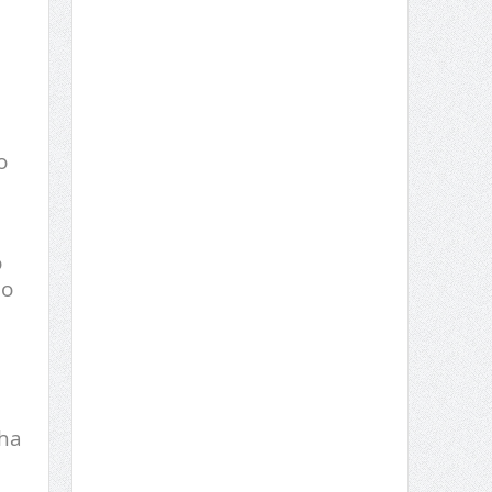
o
o
ho
nha