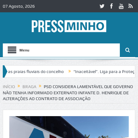
07 Agosto, 2026
Menu
 praias fluviais do concelho
“Inaceitável”. Liga para a Proteção da
ção de trânsito no IC2 em Alcobaça
Igreja do Castelo de Cerveira as
INÍCIO
BRAGA
PSD CONSIDERA LAMENTÁVEL QUE GOVERNO
NÃO TENHA INFORMADO EXTERNATO INFANTE D. HENRIQUE DE
ALTERAÇÕES AO CONTRATO DE ASSOCIAÇÃO