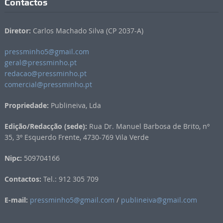
Contactos
Diretor:
Carlos Machado Silva (CP 2037-A)
pressminho5@gmail.com
geral@pressminho.pt
redacao@pressminho.pt
comercial@pressminho.pt
Propriedade:
Publineiva, Lda
Edição/Redacção (sede):
Rua Dr. Manuel Barbosa de Brito, nº
35, 3º Esquerdo Frente, 4730-769 Vila Verde
Nipc:
509704166
Contactos:
Tel.: 912 305 709
E-mail:
pressminho5@gmail.com
/
publineiva@gmail.com