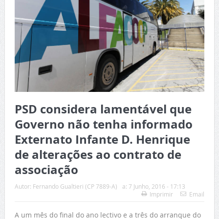
PSD considera lamentável que
Governo não tenha informado
Externato Infante D. Henrique
de alterações ao contrato de
associação
Autor:
Fernando Gualtieri (CP 7889-A)
a:
7 Junho, 2016 - 17:13
Imprimir
Email
A um mês do final do ano lectivo e a três do arranque do