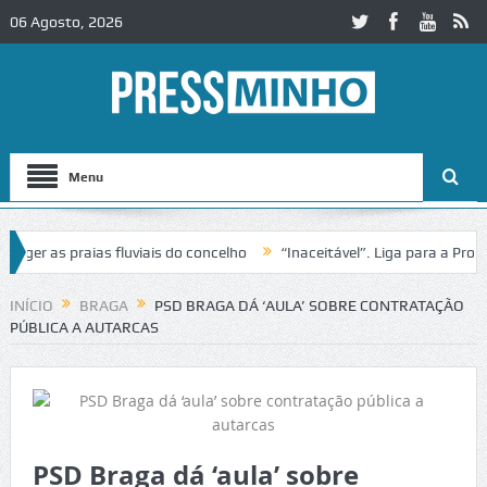
06 Agosto, 2026
Menu
 as praias fluviais do concelho
“Inaceitável”. Liga para a Proteção
eração de trânsito no IC2 em Alcobaça
Igreja do Castelo de Cerveira
INÍCIO
BRAGA
PSD BRAGA DÁ ‘AULA’ SOBRE CONTRATAÇÃO
PÚBLICA A AUTARCAS
PSD Braga dá ‘aula’ sobre