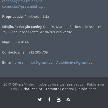
redacao@pressminho.pt
comercial@pressminho.pt
Propriedade:
Publineiva, Lda
Edição/Redacção (sede):
Rua Dr. Manuel Barbosa de Brito, nº
35, 3º Esquerdo Frente, 4730-769 Vila Verde
Nipc:
509704166
Contactos:
Tel.: 912 305 709
E-mail:
pressminho5@gmail.com
/
publineiva@gmail.com
2019 ©PressMinho - Todos os direitos reservados | Publineiva,
Lda |
Ficha Técnica
|
Estatuto Editorial
|
Publicidade