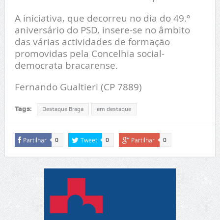
A iniciativa, que decorreu no dia do 49.º
aniversário do PSD, insere-se no âmbito
das várias actividades de formação
promovidas pela Concelhia social-
democrata bracarense.
Fernando Gualtieri (CP 7889)
Tags:
Destaque Braga
em destaque
Partilhar
Tweet
Partilhar
0
0
0