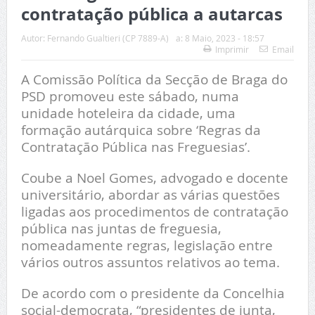
contratação pública a autarcas
Autor:
Fernando Gualtieri (CP 7889-A)
a:
8 Maio, 2023 - 18:57
Imprimir
Email
A Comissão Política da Secção de Braga do
PSD promoveu este sábado, numa
unidade hoteleira da cidade, uma
formação autárquica sobre ‘Regras da
Contratação Pública nas Freguesias’.
Coube a Noel Gomes, advogado e docente
universitário, abordar as várias questões
ligadas aos procedimentos de contratação
pública nas juntas de freguesia,
nomeadamente regras, legislação entre
vários outros assuntos relativos ao tema.
De acordo com o presidente da Concelhia
social-democrata, “presidentes de junta,