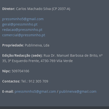
Diretor:
Carlos Machado Silva (CP 2037-A)
pressminho5@gmail.com
geral@pressminho.pt
redacao@pressminho.pt
comercial@pressminho.pt
Propriedade:
Publineiva, Lda
Edição/Redacção (sede):
Rua Dr. Manuel Barbosa de Brito, nº
35, 3º Esquerdo Frente, 4730-769 Vila Verde
Nipc:
509704166
Contactos:
Tel.: 912 305 709
E-mail:
pressminho5@gmail.com
/
publineiva@gmail.com