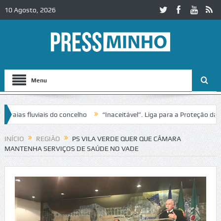
10 Agosto, 2026
Menu
s fluviais do concelho
“Inaceitável”. Liga para a Proteção da Natur
 trânsito no IC2 em Alcobaça
Igreja do Castelo de Cerveira assegura
INÍCIO
REGIÃO
PS VILA VERDE QUER QUE CÂMARA
MANTENHA SERVIÇOS DE SAÚDE NO VADE