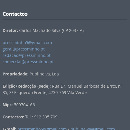
Contactos
Diretor:
Carlos Machado Silva (CP 2037-A)
pressminho5@gmail.com
geral@pressminho.pt
redacao@pressminho.pt
comercial@pressminho.pt
Propriedade:
Publineiva, Lda
Edição/Redacção (sede):
Rua Dr. Manuel Barbosa de Brito, nº
35, 3º Esquerdo Frente, 4730-769 Vila Verde
Nipc:
509704166
Contactos:
Tel.: 912 305 709
E-mail:
pressminho5@gmail.com
/
publineiva@gmail.com