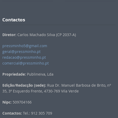
Contactos
Diretor:
Carlos Machado Silva (CP 2037-A)
pressminho5@gmail.com
geral@pressminho.pt
redacao@pressminho.pt
comercial@pressminho.pt
Propriedade:
Publineiva, Lda
Edição/Redacção (sede):
Rua Dr. Manuel Barbosa de Brito, nº
35, 3º Esquerdo Frente, 4730-769 Vila Verde
Nipc:
509704166
Contactos:
Tel.: 912 305 709