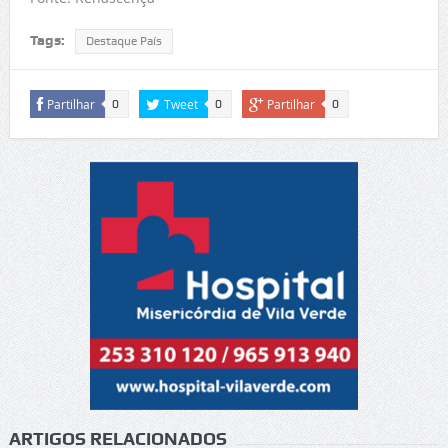
Tags:
Destaque País
Partilhar
Tweet
Partilhar
0
0
0
ARTIGOS RELACIONADOS