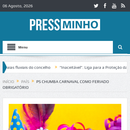
06 Agosto, 2026
Menu
s fluviais do concelho
“Inaceitável”. Liga para a Proteção da Natu
e trânsito no IC2 em Alcobaça
Igreja do Castelo de Cerveira assegur
INÍCIO
PAÍS
PS CHUMBA CARNAVAL COMO FERIADO
OBRIGATÓRIO