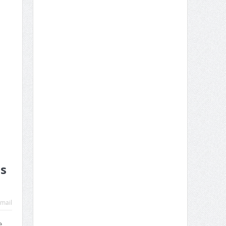
os
mail
e