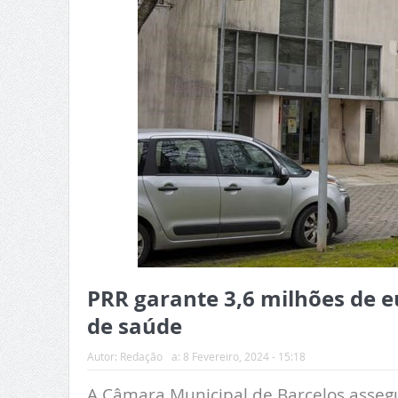
PRR garante 3,6 milhões de e
de saúde
Autor:
Redação
a:
8 Fevereiro, 2024 - 15:18
A Câmara Municipal de Barcelos asseg