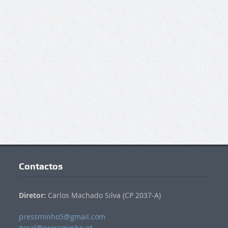
Contactos
Diretor:
Carlos Machado Silva (CP 2037-A)
pressminho5@gmail.com
geral@pressminho.pt