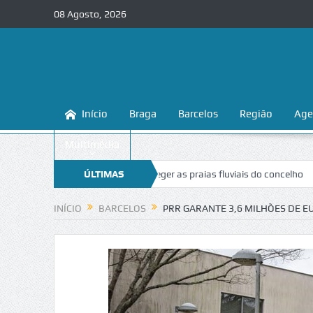
08 Agosto, 2026
Início
Braga
Barcelos
Região
Age
Multimédia
a ensina a conhecer e proteger as praias fluviais do concelho
ÚLTIMAS
“Inacei
NOTÍCIAS
INÍCIO
BARCELOS
PRR GARANTE 3,6 MILHÕES DE E