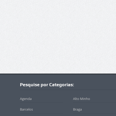
Pesquise por Categorias:
Agenda
Alto Minho
Barcelos
Braga