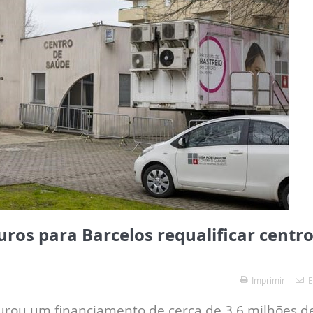
uros para Barcelos requalificar centr
Imprimir
E
urou um financiamento de cerca de 3,6 milhões d