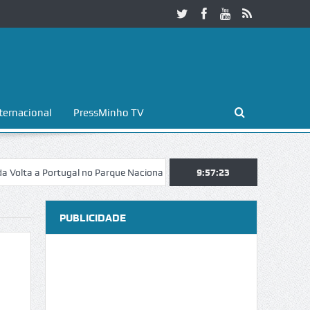
ternacional
PressMinho TV
 Portugal no Parque Nacional da Peneda-Gerês
9:57:24
Esposende. Galaicofol
PUBLICIDADE