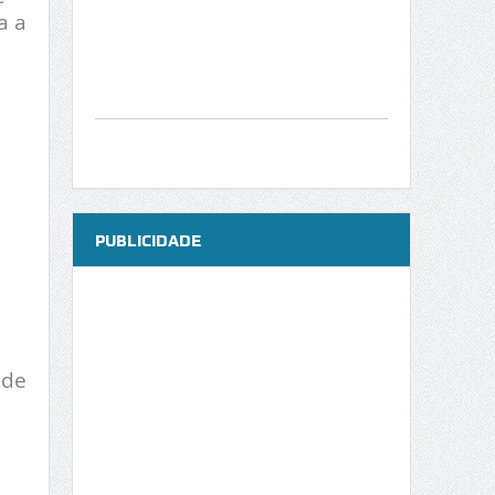
a a
PUBLICIDADE
úde