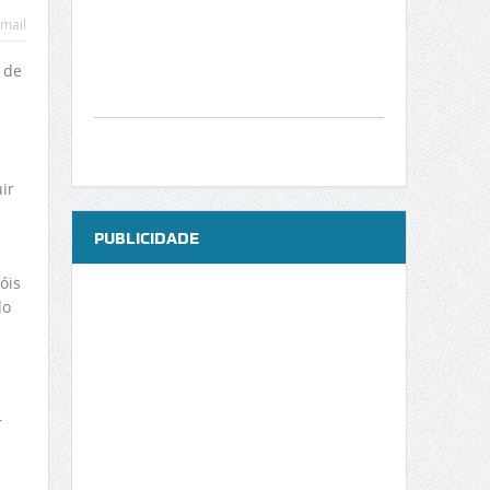
mail
 de
ir
PUBLICIDADE
m
óis
do
r