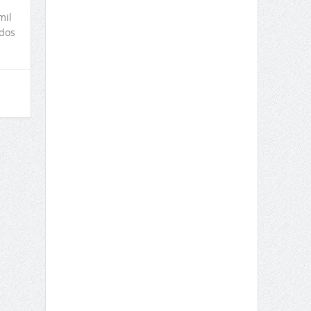
mil
 dos