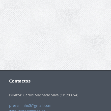
Contactos
Diretor:
Carlos Machado Silva (CP 2037-A)
pressminho5@gmail.com
geral@pressminho.pt