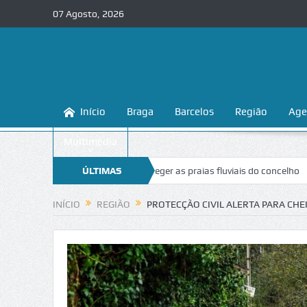
07 Agosto, 2026
Início
Braga
Barcelos
Região
Age
Multimédia
a ensina a conhecer e proteger as praias fluviais do concelho
ÚLTIMAS
“Inacei
NOTÍCIAS
INÍCIO
REGIÃO
PROTECÇÃO CIVIL ALERTA PARA CHE