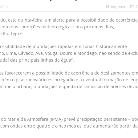
18:32
Imprimir
E
iu, esta quinta-feira, um alerta para a possibilidade de ocorrência
ento das condições meteorológicas” nos próximos dias,
 Rio Tejo.~
“possibilidade de inundações rápidas em zonas historicamente
nho, Lima, Cávado, Ave, Vouga, Douro e Mondego, não sendo de exclu
dal das principais linhas de água”.
os favorecerem a possibilidade de ocorrência de deslizamentos e
mbém o piso rodoviário escorregadio e a eventual formação de lenç
 em meio urbano, inundações e queda de ramos ou de árvores devi
s do Mar e da Atmosfera (IPMA) prevê precipitação persistente – po
l com ondas entre quatro e cinco metros, que aumentarão partir da