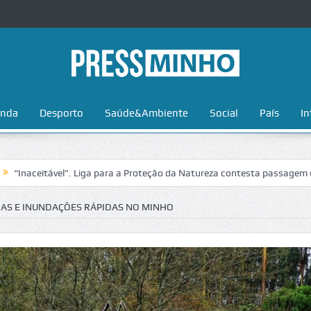
nda
Desporto
Saúde&Ambiente
Social
País
In
tável”. Liga para a Proteção da Natureza contesta passagem da Volta a
IAS E INUNDAÇÕES RÁPIDAS NO MINHO