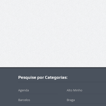
Pesquise por Categorias:
Agenda
Alto Minho
Barcelos
Braga