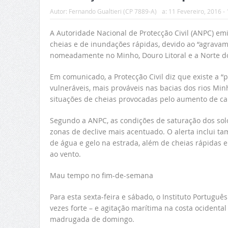
Autor:
Fernando Gualtieri (CP 7889-A)
a:
11 Fevereiro, 2016 - 
A Autoridade Nacional de Protecção Civil (ANPC) emit
cheias e de inundações rápidas, devido ao “agravam
nomeadamente no Minho, Douro Litoral e a Norte do
Em comunicado, a Protecção Civil diz que existe a 
vulneráveis, mais prováveis nas bacias dos rios Mi
situações de cheias provocadas pelo aumento de cau
Segundo a ANPC, as condições de saturação dos sol
zonas de declive mais acentuado. O alerta inclui ta
de água e gelo na estrada, além de cheias rápidas
ao vento.
Mau tempo no fim-de-semana
Para esta sexta-feira e sábado, o Instituto Portuguê
vezes forte – e agitação marítima na costa ocidenta
madrugada de domingo.