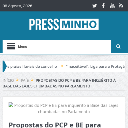
08 Agosto, 2026
Menu
raias fluviais do concelho
“Inaceitável”. Liga para a Proteção da 
o de trânsito no IC2 em Alcobaça
Igreja do Castelo de Cerveira ass
INÍCIO
PAÍS
PROPOSTAS DO PCP E BE PARA INQUÉRITO À
BASE DAS LAJES CHUMBADAS NO PARLAMENTO
Propostas do PCP e BE para