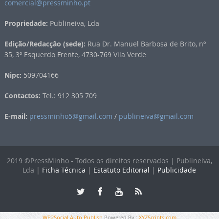
comercial@pressminho.pt
Propriedade:
Publineiva, Lda
Edição/Redacção (sede):
Rua Dr. Manuel Barbosa de Brito, nº
35, 3º Esquerdo Frente, 4730-769 Vila Verde
Nipc:
509704166
Contactos:
Tel.: 912 305 709
E-mail:
pressminho5@gmail.com
/
publineiva@gmail.com
2019 ©PressMinho - Todos os direitos reservados | Publineiva,
Lda |
Ficha Técnica
|
Estatuto Editorial
|
Publicidade
WP2Social Auto Publish
Powered By :
XYZScripts.com