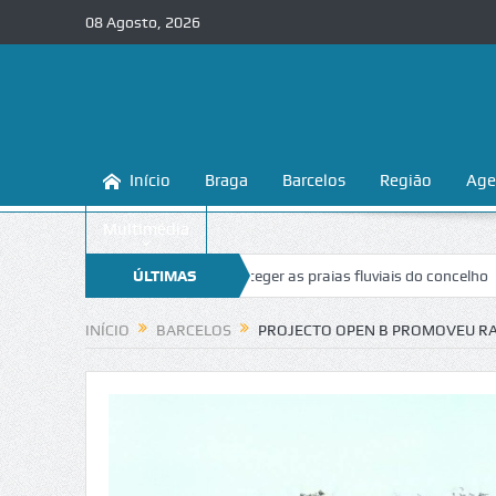
08 Agosto, 2026
Início
Braga
Barcelos
Região
Age
Multimédia
a ensina a conhecer e proteger as praias fluviais do concelho
ÚLTIMAS
“Inace
NOTÍCIAS
INÍCIO
BARCELOS
PROJECTO OPEN B PROMOVEU RAS