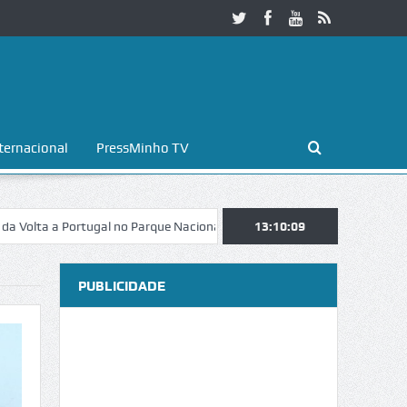
ternacional
PressMinho TV
a Portugal no Parque Nacional da Peneda-Gerês
13:10:10
Esposende. Galaicofol
PUBLICIDADE