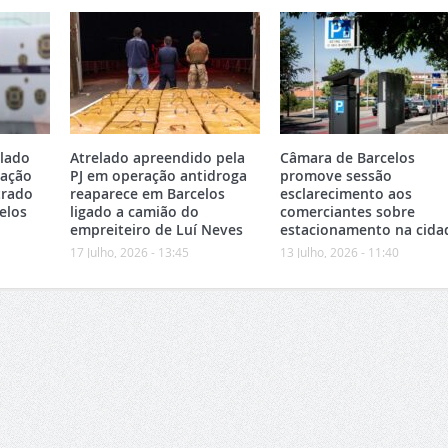
elado
Atrelado apreendido pela
Câmara de Barcelos
ração
PJ em operação antidroga
promove sessão
trado
reaparece em Barcelos
esclarecimento aos
elos
ligado a camião do
comerciantes sobre
empreiteiro de Luí Neves
estacionamento na cida
17 Julho, 2026 - 13:45
13 Julho, 2026 - 11:40