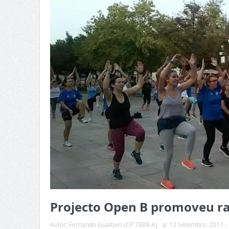
Projecto Open B promoveu ras
Autor:
Fernando Gualtieri (CP 7889-A)
a:
12 Setembro, 2017 -