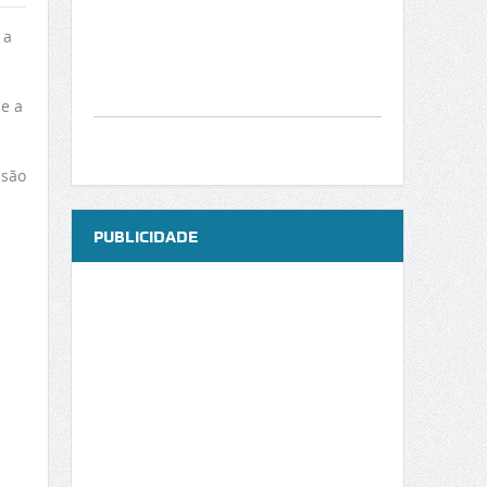
 a
e a
nsão
PUBLICIDADE