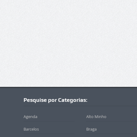
Pesquise por Categorias:
Agenda
Alto Minho
Barcelos
Braga