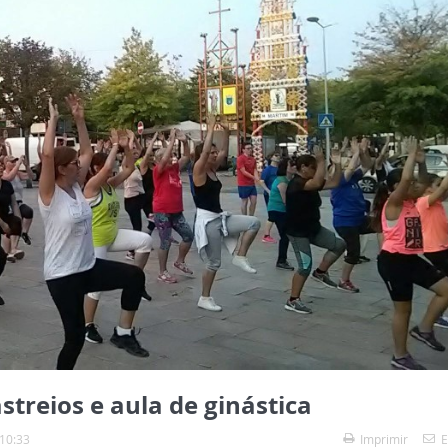
treios e aula de ginástica
 10:33
Imprimir
E