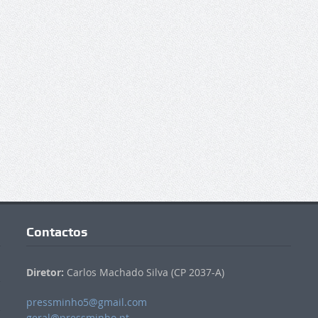
Contactos
Diretor:
Carlos Machado Silva (CP 2037-A)
pressminho5@gmail.com
geral@pressminho.pt